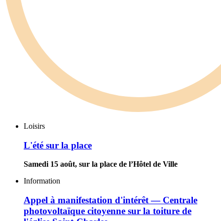
L'été
Loisirs
sur
la
L'été sur la place
place
Samedi 15 août, sur la place de l’Hôtel de Ville
Appel
Information
à
manifestation
Appel à manifestation d'intérêt — Centrale
d'intérêt
photovoltaïque citoyenne sur la toiture de
—