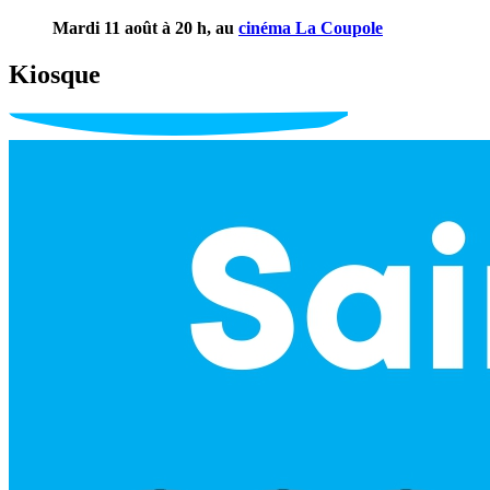
Ciné
des
Mardi 11 août à 20 h, au
cinéma La Coupole
possibles
|
Kiosque
Un
été
à
la
ferme