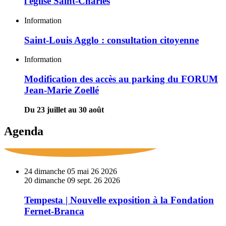
l'église Saint-Charles
Centrale
photovoltaïque
Saint-
Information
citoyenne
Louis
sur
Agglo
Saint-Louis Agglo : consultation citoyenne
la
:
toiture
consultation
de
Modification
Information
citoyenne
l'église
des
Saint-
accès
Modification des accès au parking du FORUM
Charles
au
Jean-Marie Zoellé
parking
du
Du 23 juillet au 30 août
FORUM
Jean-
Agenda
Marie
Zoellé
En
24
dimanche
05
mai
26
2026
savoir
20
dimanche
09
sept.
26
2026
plus
sur
Tempesta | Nouvelle exposition à la Fondation
Tempesta
Fernet-Branca
|
Nouvelle