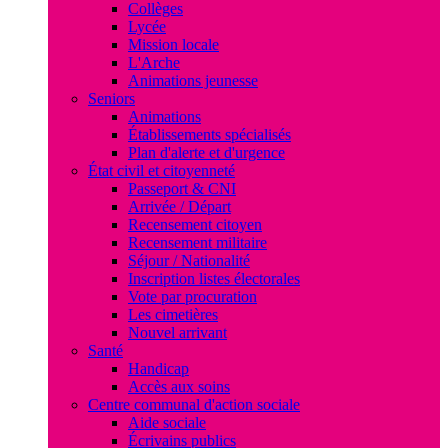
Collèges
Lycée
Mission locale
L'Arche
Animations jeunesse
Seniors
Animations
Établissements spécialisés
Plan d'alerte et d'urgence
État civil et citoyenneté
Passeport & CNI
Arrivée / Départ
Recensement citoyen
Recensement militaire
Séjour / Nationalité
Inscription listes électorales
Vote par procuration
Les cimetières
Nouvel arrivant
Santé
Handicap
Accès aux soins
Centre communal d'action sociale
Aide sociale
Écrivains publics