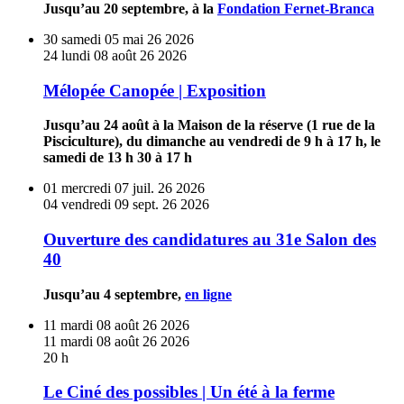
Jusqu’au 20 septembre, à la
Fondation Fernet-Branca
exposition
à
En
30
samedi
05
mai
26
2026
la
savoir
24
lundi
08
août
26
2026
Fondation
plus
Fernet-
sur
Mélopée Canopée | Exposition
Branca
Mélopée
Canopée
Jusqu’au 24 août à la Maison de la réserve (1 rue de la
|
Pisciculture), du dimanche au vendredi de 9 h à 17 h, le
Exposition
samedi de 13 h 30 à 17 h
En
01
mercredi
07
juil.
26
2026
savoir
04
vendredi
09
sept.
26
2026
plus
sur
Ouverture des candidatures au 31e Salon des
Ouverture
40
des
candidatures
Jusqu’au 4 septembre,
en ligne
au
31e
En
11
mardi
08
août
26
2026
Salon
savoir
11
mardi
08
août
26
2026
des
plus
20 h
40
sur
Le
Le Ciné des possibles | Un été à la ferme