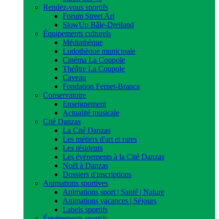
Rendez-vous sportifs
Forum Street Art
SlowUp Bâle-Dreiland
Équipements culturels
Médiathèque
Ludothèque municipale
Cinéma La Coupole
Théâtre La Coupole
Caveau
Fondation Fernet-Branca
Conservatoire
Enseignement
Actualité musicale
Cité Danzas
La Cité Danzas
Les métiers d'art et rares
Les résidents
Les événements à la Cité Danzas
Noël à Danzas
Dossiers d'inscriptions
Animations sportives
Animations sport | Santé | Nature
Animations vacances | Séjours
Labels sportifs
Équipements sportifs