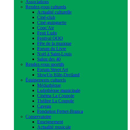
Associations
Rendez-vous culturels
Actualité culturelle
Ciné-club
Ciné-guinguette
Conç'Air
Festi Ludo
Festival OOO
Fête de la musique
Forum du Livre
Noël à Saint-Louis
Salon des 40
Rendez-vous sportifs
Forum Street Art
SlowUp Bâle-Dreiland
Équipements culturels
Médiathèque
Ludothèque municipale
Cinéma La Coupole
Théâtre La Coupole
Caveau
Fondation Fernet-Branca
Conservatoire
Enseignement
Actualité musicale