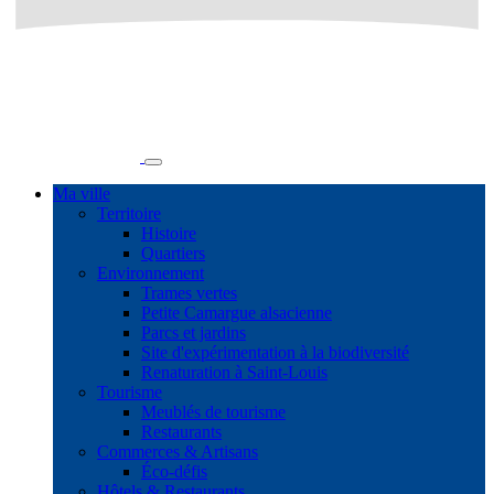
Ma ville
Territoire
Histoire
Quartiers
Environnement
Trames vertes
Petite Camargue alsacienne
Parcs et jardins
Site d'expérimentation à la biodiversité
Renaturation à Saint-Louis
Tourisme
Meublés de tourisme
Restaurants
Commerces & Artisans
Éco-défis
Hôtels & Restaurants