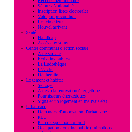
Recensement militaire
Séjour / Nationalité
Inscription listes électorales
Vote par procuration
Les cimetières
Nouvel arrivant
Santé
Handicap
Accès aux soins
Centre communal d'action sociale
Aide sociale
Écrivains publics
La Ludothèque
L’Arche
Délibérations
Logement et habitat
Se loger
Aides à la rénovation énergétique
Fournisseurs énergétiques
Signaler un logement en mauvais état
Urbanisme
Demandes d'autorisation d'urbanisme
PLU
Plan d'exposition au bruit
Occupation domaine public (animations