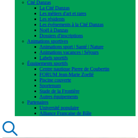
Cité Danzas
La Cité Danzas
Les métiers d'art et rares
Les résidents
Les événements à la Cité Danzas
Noël à Danzas
Dossiers d'inscriptions
Animations sportives
Animations sport | Santé | Nature
Animations vacances | Séjours
Labels sportifs
Équipements sportifs
Centre nautique Pierre de Coubertin
FORUM Jean-Marie Zoellé
Piscine couverte
Sportenum
Stade de la Frontière
Autres équipements
Partenaires
Université populaire
Alliance Française de Bâle