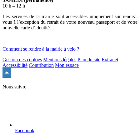
SAMEDI (permanence)
10 h – 12 h
Les services de la mairie sont accessibles uniquement sur rendez-
vous à l’exception du retrait de votre nouveau passeport et de votre
nouvelle carte d’identité.
Comment se rendre à la mairie à vélo ?
Gestion des cookies
Mentions légales
Plan du site
Extranet
Accessibilité
Contribution
Mon espace
Remonter
en
haut
Nous suivre
du
site
Facebook