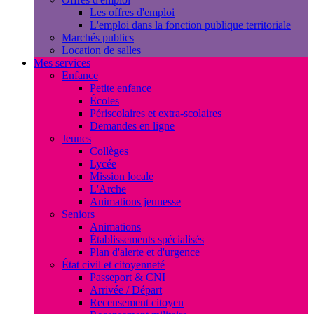
Les offres d'emploi
L'emploi dans la fonction publique territoriale
Marchés publics
Location de salles
Mes services
Enfance
Petite enfance
Écoles
Périscolaires et extra-scolaires
Demandes en ligne
Jeunes
Collèges
Lycée
Mission locale
L'Arche
Animations jeunesse
Seniors
Animations
Établissements spécialisés
Plan d'alerte et d'urgence
État civil et citoyenneté
Passeport & CNI
Arrivée / Départ
Recensement citoyen