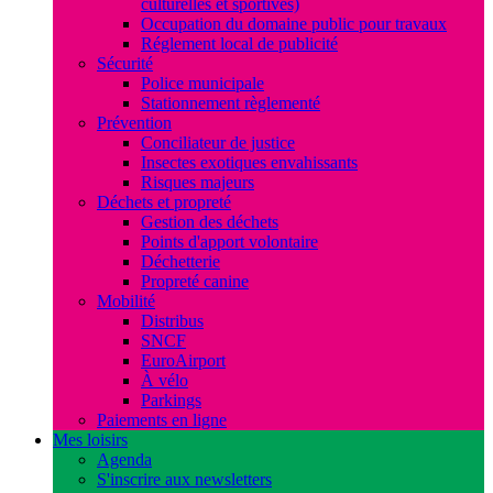
culturelles et sportives)
Occupation du domaine public pour travaux
Réglement local de publicité
Sécurité
Police municipale
Stationnement règlementé
Prévention
Conciliateur de justice
Insectes exotiques envahissants
Risques majeurs
Déchets et propreté
Gestion des déchets
Points d'apport volontaire
Déchetterie
Propreté canine
Mobilité
Distribus
SNCF
EuroAirport
À vélo
Parkings
Paiements en ligne
Mes loisirs
Agenda
S'inscrire aux newsletters