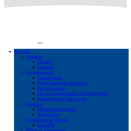
Ma ville
Territoire
Histoire
Quartiers
Environnement
Trames vertes
Petite Camargue alsacienne
Parcs et jardins
Site d'expérimentation à la biodiversité
Renaturation à Saint-Louis
Tourisme
Meublés de tourisme
Restaurants
Commerces & Artisans
Éco-défis
Hôtels & Restaurants