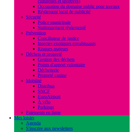
culturelles et sportives)
Occupation du domaine public pour travaux
Réglement local de publicité
Sécurité
Police municipale
Stationnement règlementé
Prévention
Conciliateur de justice
Insectes exotiques envahissants
Risques majeurs
Déchets et propreté
Gestion des déchets
Points d'apport volontaire
Déchetterie
Propreté canine
Mobilité
Distribus
SNCF
EuroAirport
À vélo
Parkings
Paiements en ligne
Mes loisirs
Agenda
S'inscrire aux newsletters