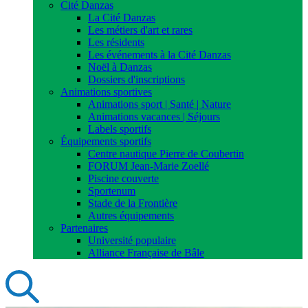
Cité Danzas
La Cité Danzas
Les métiers d'art et rares
Les résidents
Les événements à la Cité Danzas
Noël à Danzas
Dossiers d'inscriptions
Animations sportives
Animations sport | Santé | Nature
Animations vacances | Séjours
Labels sportifs
Équipements sportifs
Centre nautique Pierre de Coubertin
FORUM Jean-Marie Zoellé
Piscine couverte
Sportenum
Stade de la Frontière
Autres équipements
Partenaires
Université populaire
Alliance Française de Bâle