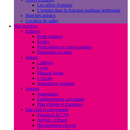
Les offres d'emploi
L'emploi dans la fonction publique territoriale
Marchés publics
Location de salles
Mes services
Enfance
Petite enfance
Écoles
Périscolaires et extra-scolaires
Demandes en ligne
Jeunes
Collèges
Lycée
Mission locale
L'Arche
Animations jeunesse
Seniors
Animations
Établissements spécialisés
Plan d'alerte et d'urgence
État civil et citoyenneté
Passeport & CNI
Arrivée / Départ
Recensement citoyen