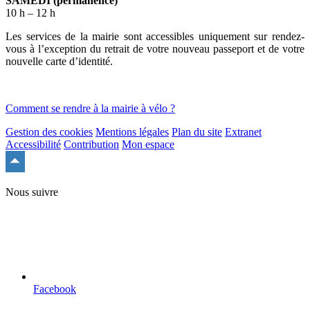
SAMEDI (permanence)
10 h – 12 h
Les services de la mairie sont accessibles uniquement sur rendez-
vous à l’exception du retrait de votre nouveau passeport et de votre
nouvelle carte d’identité.
Comment se rendre à la mairie à vélo ?
Gestion des cookies
Mentions légales
Plan du site
Extranet
Accessibilité
Contribution
Mon espace
Remonter
en
haut
Nous suivre
du
site
Facebook