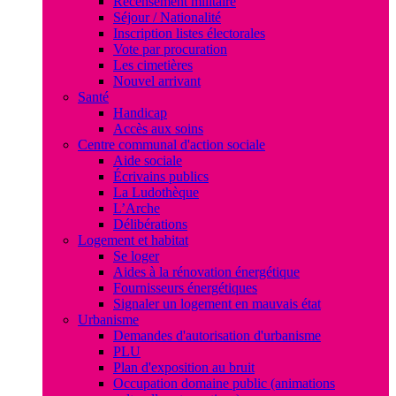
Recensement militaire
Séjour / Nationalité
Inscription listes électorales
Vote par procuration
Les cimetières
Nouvel arrivant
Santé
Handicap
Accès aux soins
Centre communal d'action sociale
Aide sociale
Écrivains publics
La Ludothèque
L’Arche
Délibérations
Logement et habitat
Se loger
Aides à la rénovation énergétique
Fournisseurs énergétiques
Signaler un logement en mauvais état
Urbanisme
Demandes d'autorisation d'urbanisme
PLU
Plan d'exposition au bruit
Occupation domaine public (animations