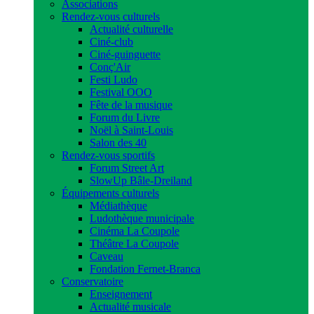
Associations
Rendez-vous culturels
Actualité culturelle
Ciné-club
Ciné-guinguette
Conç'Air
Festi Ludo
Festival OOO
Fête de la musique
Forum du Livre
Noël à Saint-Louis
Salon des 40
Rendez-vous sportifs
Forum Street Art
SlowUp Bâle-Dreiland
Équipements culturels
Médiathèque
Ludothèque municipale
Cinéma La Coupole
Théâtre La Coupole
Caveau
Fondation Fernet-Branca
Conservatoire
Enseignement
Actualité musicale