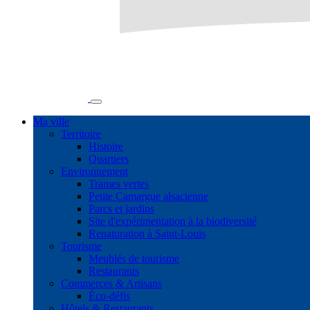
Ma ville
Territoire
Histoire
Quartiers
Environnement
Trames vertes
Petite Camargue alsacienne
Parcs et jardins
Site d'expérimentation à la biodiversité
Renaturation à Saint-Louis
Tourisme
Meublés de tourisme
Restaurants
Commerces & Artisans
Éco-défis
Hôtels & Restaurants