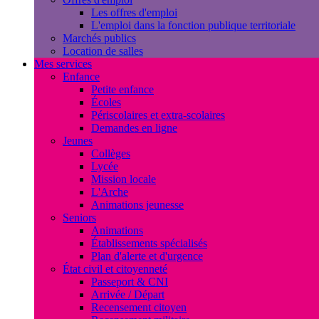
Les offres d'emploi
L'emploi dans la fonction publique territoriale
Marchés publics
Location de salles
Mes services
Enfance
Petite enfance
Écoles
Périscolaires et extra-scolaires
Demandes en ligne
Jeunes
Collèges
Lycée
Mission locale
L'Arche
Animations jeunesse
Seniors
Animations
Établissements spécialisés
Plan d'alerte et d'urgence
État civil et citoyenneté
Passeport & CNI
Arrivée / Départ
Recensement citoyen