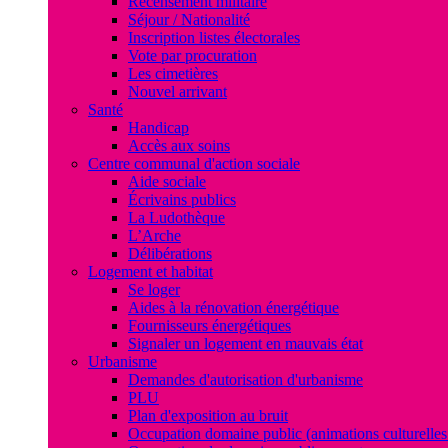
Recensement militaire
Séjour / Nationalité
Inscription listes électorales
Vote par procuration
Les cimetières
Nouvel arrivant
Santé
Handicap
Accès aux soins
Centre communal d'action sociale
Aide sociale
Écrivains publics
La Ludothèque
L’Arche
Délibérations
Logement et habitat
Se loger
Aides à la rénovation énergétique
Fournisseurs énergétiques
Signaler un logement en mauvais état
Urbanisme
Demandes d'autorisation d'urbanisme
PLU
Plan d'exposition au bruit
Occupation domaine public (animations culturelles 