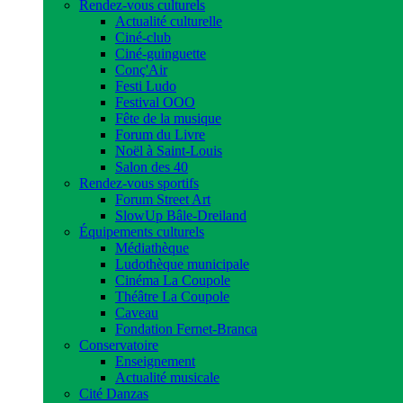
Rendez-vous culturels
Actualité culturelle
Ciné-club
Ciné-guinguette
Conç'Air
Festi Ludo
Festival OOO
Fête de la musique
Forum du Livre
Noël à Saint-Louis
Salon des 40
Rendez-vous sportifs
Forum Street Art
SlowUp Bâle-Dreiland
Équipements culturels
Médiathèque
Ludothèque municipale
Cinéma La Coupole
Théâtre La Coupole
Caveau
Fondation Fernet-Branca
Conservatoire
Enseignement
Actualité musicale
Cité Danzas