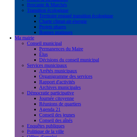
Brocante & Marchés
Transition écologique
Territoire engagé transition écologique
Charte climat-air-énergie
Projets phares
Bonnes pratiques
Ma mairie
Conseil municipal
Permanences du Maire
Élus
Décisions du conseil municipal
Services municipaux
Arrêtés municipaux
Organigramme des services
Rapport d'activités
Archives municipales
Démocratie participative
Journée citoyenne
Réunions de quartiers
Agenda 21
Conseil des jeunes
Conseil des aînés
Enquêtes publiques
Politique de la ville
Offres d'emploi