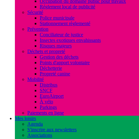
Occupation du domaine public pour travaux
Réglement local de publicité
Sécurité
Police municipale
Stationnement règlementé
Prévention
Conciliateur de justice
Insectes exotiques envahissants
Risques majeurs
Déchets et propreté
Gestion des déchets
Points d'apport volontaire
Déchetterie
Propreté canine
Mobilité
Distribus
SNCF
EuroAirport
À vélo
Parkings
Paiements en ligne
Mes loisirs
Agenda
S'inscrire aux newsletters
Associations