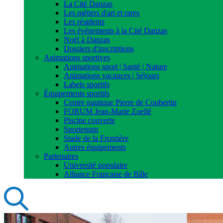
La Cité Danzas
Les métiers d'art et rares
Les résidents
Les événements à la Cité Danzas
Noël à Danzas
Dossiers d'inscriptions
Animations sportives
Animations sport | Santé | Nature
Animations vacances | Séjours
Labels sportifs
Équipements sportifs
Centre nautique Pierre de Coubertin
FORUM Jean-Marie Zoellé
Piscine couverte
Sportenum
Stade de la Frontière
Autres équipements
Partenaires
Université populaire
Alliance Française de Bâle