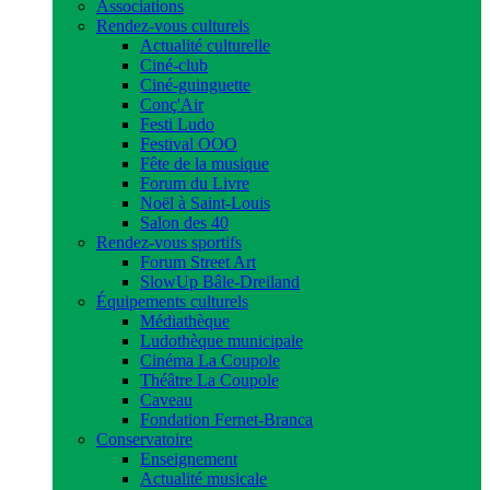
Associations
Rendez-vous culturels
Actualité culturelle
Ciné-club
Ciné-guinguette
Conç'Air
Festi Ludo
Festival OOO
Fête de la musique
Forum du Livre
Noël à Saint-Louis
Salon des 40
Rendez-vous sportifs
Forum Street Art
SlowUp Bâle-Dreiland
Équipements culturels
Médiathèque
Ludothèque municipale
Cinéma La Coupole
Théâtre La Coupole
Caveau
Fondation Fernet-Branca
Conservatoire
Enseignement
Actualité musicale