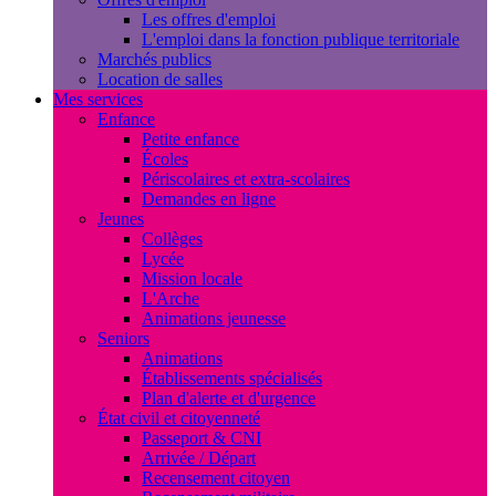
Les offres d'emploi
L'emploi dans la fonction publique territoriale
Marchés publics
Location de salles
Mes services
Enfance
Petite enfance
Écoles
Périscolaires et extra-scolaires
Demandes en ligne
Jeunes
Collèges
Lycée
Mission locale
L'Arche
Animations jeunesse
Seniors
Animations
Établissements spécialisés
Plan d'alerte et d'urgence
État civil et citoyenneté
Passeport & CNI
Arrivée / Départ
Recensement citoyen