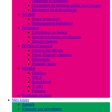
culturelles et sportives)
Occupation du domaine public pour travaux
Réglement local de publicité
Sécurité
Police municipale
Stationnement règlementé
Prévention
Conciliateur de justice
Insectes exotiques envahissants
Risques majeurs
Déchets et propreté
Gestion des déchets
Points d'apport volontaire
Déchetterie
Propreté canine
Mobilité
Distribus
SNCF
EuroAirport
À vélo
Parkings
Paiements en ligne
Mes loisirs
Agenda
S'inscrire aux newsletters