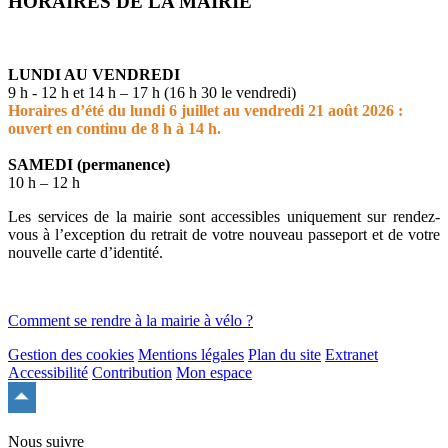
HORAIRES DE LA MAIRIE
LUNDI AU VENDREDI
9 h - 12 h et 14 h – 17 h (16 h 30 le vendredi)
Horaires d’été du lundi 6 juillet au vendredi 21 août 2026 :
ouvert en continu de 8 h à 14 h.
SAMEDI (permanence)
10 h – 12 h
Les services de la mairie sont accessibles uniquement sur rendez-
vous à l’exception du retrait de votre nouveau passeport et de votre
nouvelle carte d’identité.
Comment se rendre à la mairie à vélo ?
Gestion des cookies
Mentions légales
Plan du site
Extranet
Accessibilité
Contribution
Mon espace
Remonter
en
haut
Nous suivre
du