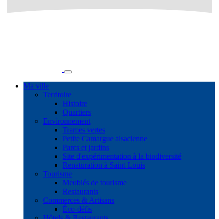
Ma ville
Territoire
Histoire
Quartiers
Environnement
Trames vertes
Petite Camargue alsacienne
Parcs et jardins
Site d'expérimentation à la biodiversité
Renaturation à Saint-Louis
Tourisme
Meublés de tourisme
Restaurants
Commerces & Artisans
Éco-défis
Hôtels & Restaurants