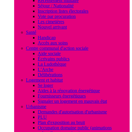
Recensement militaire
Séjour / Nationalité
Inscription listes électorales
Vote par procuration
Les cimetières
Nouvel arrivant
Santé
Handicap
Accès aux soins
Centre communal d'action sociale
Aide sociale
Écrivains publics
La Ludothèque
L’Arche
Délibérations
Logement et habitat
Se loger
Aides à la rénovation énergétique
Fournisseurs énergétiques
Signaler un logement en mauvais état
Urbanisme
Demandes d'autorisation d'urbanisme
PLU
Plan d'exposition au bruit
Occupation domaine public (animations