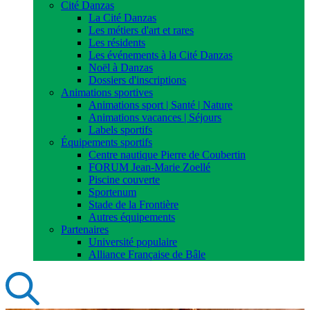
Cité Danzas
La Cité Danzas
Les métiers d'art et rares
Les résidents
Les événements à la Cité Danzas
Noël à Danzas
Dossiers d'inscriptions
Animations sportives
Animations sport | Santé | Nature
Animations vacances | Séjours
Labels sportifs
Équipements sportifs
Centre nautique Pierre de Coubertin
FORUM Jean-Marie Zoellé
Piscine couverte
Sportenum
Stade de la Frontière
Autres équipements
Partenaires
Université populaire
Alliance Française de Bâle