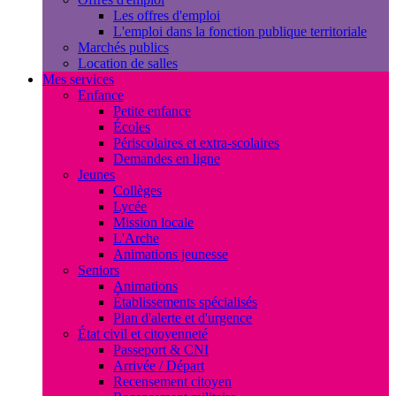
Les offres d'emploi
L'emploi dans la fonction publique territoriale
Marchés publics
Location de salles
Mes services
Enfance
Petite enfance
Écoles
Périscolaires et extra-scolaires
Demandes en ligne
Jeunes
Collèges
Lycée
Mission locale
L'Arche
Animations jeunesse
Seniors
Animations
Établissements spécialisés
Plan d'alerte et d'urgence
État civil et citoyenneté
Passeport & CNI
Arrivée / Départ
Recensement citoyen