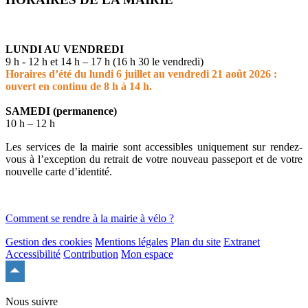
LUNDI AU VENDREDI
9 h - 12 h et 14 h – 17 h (16 h 30 le vendredi)
Horaires d’été du lundi 6 juillet au vendredi 21 août 2026 :
ouvert en continu de 8 h à 14 h.
SAMEDI (permanence)
10 h – 12 h
Les services de la mairie sont accessibles uniquement sur rendez-
vous à l’exception du retrait de votre nouveau passeport et de votre
nouvelle carte d’identité.
Comment se rendre à la mairie à vélo ?
Gestion des cookies
Mentions légales
Plan du site
Extranet
Accessibilité
Contribution
Mon espace
Remonter
en
haut
Nous suivre
du