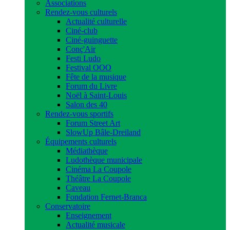
Associations
Rendez-vous culturels
Actualité culturelle
Ciné-club
Ciné-guinguette
Conç'Air
Festi Ludo
Festival OOO
Fête de la musique
Forum du Livre
Noël à Saint-Louis
Salon des 40
Rendez-vous sportifs
Forum Street Art
SlowUp Bâle-Dreiland
Équipements culturels
Médiathèque
Ludothèque municipale
Cinéma La Coupole
Théâtre La Coupole
Caveau
Fondation Fernet-Branca
Conservatoire
Enseignement
Actualité musicale