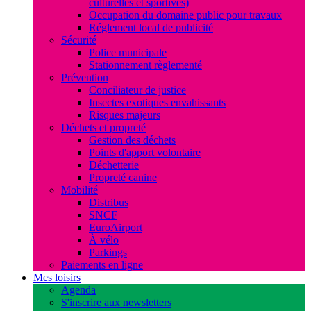
culturelles et sportives)
Occupation du domaine public pour travaux
Réglement local de publicité
Sécurité
Police municipale
Stationnement règlementé
Prévention
Conciliateur de justice
Insectes exotiques envahissants
Risques majeurs
Déchets et propreté
Gestion des déchets
Points d'apport volontaire
Déchetterie
Propreté canine
Mobilité
Distribus
SNCF
EuroAirport
À vélo
Parkings
Paiements en ligne
Mes loisirs
Agenda
S'inscrire aux newsletters