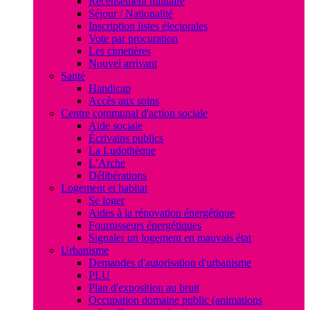
Recensement militaire
Séjour / Nationalité
Inscription listes électorales
Vote par procuration
Les cimetières
Nouvel arrivant
Santé
Handicap
Accès aux soins
Centre communal d'action sociale
Aide sociale
Écrivains publics
La Ludothèque
L’Arche
Délibérations
Logement et habitat
Se loger
Aides à la rénovation énergétique
Fournisseurs énergétiques
Signaler un logement en mauvais état
Urbanisme
Demandes d'autorisation d'urbanisme
PLU
Plan d'exposition au bruit
Occupation domaine public (animations