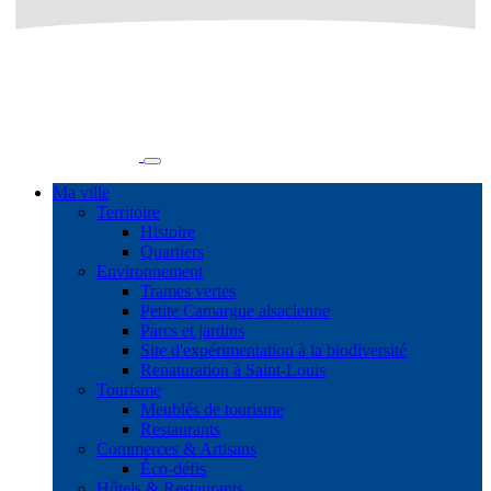
Ma ville
Territoire
Histoire
Quartiers
Environnement
Trames vertes
Petite Camargue alsacienne
Parcs et jardins
Site d'expérimentation à la biodiversité
Renaturation à Saint-Louis
Tourisme
Meublés de tourisme
Restaurants
Commerces & Artisans
Éco-défis
Hôtels & Restaurants