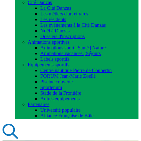
Cité Danzas
La Cité Danzas
Les métiers d'art et rares
Les résidents
Les événements à la Cité Danzas
Noël à Danzas
Dossiers d'inscriptions
Animations sportives
Animations sport | Santé | Nature
Animations vacances | Séjours
Labels sportifs
Équipements sportifs
Centre nautique Pierre de Coubertin
FORUM Jean-Marie Zoellé
Piscine couverte
Sportenum
Stade de la Frontière
Autres équipements
Partenaires
Université populaire
Alliance Française de Bâle