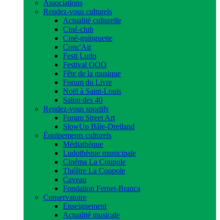
Associations
Rendez-vous culturels
Actualité culturelle
Ciné-club
Ciné-guinguette
Conç'Air
Festi Ludo
Festival OOO
Fête de la musique
Forum du Livre
Noël à Saint-Louis
Salon des 40
Rendez-vous sportifs
Forum Street Art
SlowUp Bâle-Dreiland
Équipements culturels
Médiathèque
Ludothèque municipale
Cinéma La Coupole
Théâtre La Coupole
Caveau
Fondation Fernet-Branca
Conservatoire
Enseignement
Actualité musicale