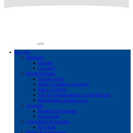
Ma ville
Territoire
Histoire
Quartiers
Environnement
Trames vertes
Petite Camargue alsacienne
Parcs et jardins
Site d'expérimentation à la biodiversité
Renaturation à Saint-Louis
Tourisme
Meublés de tourisme
Restaurants
Commerces & Artisans
Éco-défis
Hôtels & Restaurants