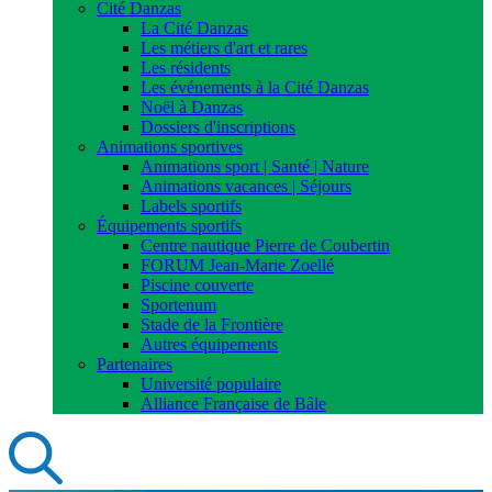
Cité Danzas
La Cité Danzas
Les métiers d'art et rares
Les résidents
Les événements à la Cité Danzas
Noël à Danzas
Dossiers d'inscriptions
Animations sportives
Animations sport | Santé | Nature
Animations vacances | Séjours
Labels sportifs
Équipements sportifs
Centre nautique Pierre de Coubertin
FORUM Jean-Marie Zoellé
Piscine couverte
Sportenum
Stade de la Frontière
Autres équipements
Partenaires
Université populaire
Alliance Française de Bâle