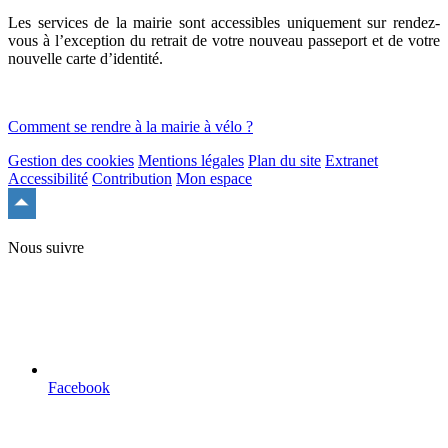
Les services de la mairie sont accessibles uniquement sur rendez-
vous à l’exception du retrait de votre nouveau passeport et de votre
nouvelle carte d’identité.
Comment se rendre à la mairie à vélo ?
Gestion des cookies
Mentions légales
Plan du site
Extranet
Accessibilité
Contribution
Mon espace
Remonter
en
haut
Nous suivre
du
site
Facebook