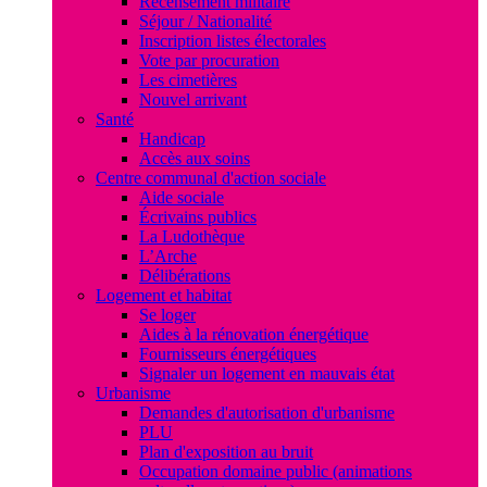
Recensement militaire
Séjour / Nationalité
Inscription listes électorales
Vote par procuration
Les cimetières
Nouvel arrivant
Santé
Handicap
Accès aux soins
Centre communal d'action sociale
Aide sociale
Écrivains publics
La Ludothèque
L’Arche
Délibérations
Logement et habitat
Se loger
Aides à la rénovation énergétique
Fournisseurs énergétiques
Signaler un logement en mauvais état
Urbanisme
Demandes d'autorisation d'urbanisme
PLU
Plan d'exposition au bruit
Occupation domaine public (animations