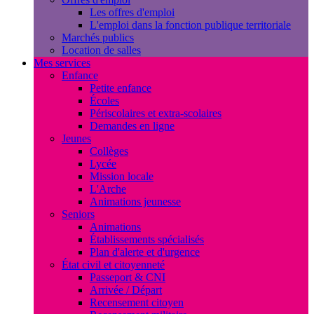
Les offres d'emploi
L'emploi dans la fonction publique territoriale
Marchés publics
Location de salles
Mes services
Enfance
Petite enfance
Écoles
Périscolaires et extra-scolaires
Demandes en ligne
Jeunes
Collèges
Lycée
Mission locale
L'Arche
Animations jeunesse
Seniors
Animations
Établissements spécialisés
Plan d'alerte et d'urgence
État civil et citoyenneté
Passeport & CNI
Arrivée / Départ
Recensement citoyen