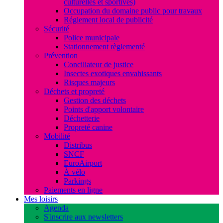
culturelles et sportives)
Occupation du domaine public pour travaux
Réglement local de publicité
Sécurité
Police municipale
Stationnement règlementé
Prévention
Conciliateur de justice
Insectes exotiques envahissants
Risques majeurs
Déchets et propreté
Gestion des déchets
Points d'apport volontaire
Déchetterie
Propreté canine
Mobilité
Distribus
SNCF
EuroAirport
À vélo
Parkings
Paiements en ligne
Mes loisirs
Agenda
S'inscrire aux newsletters