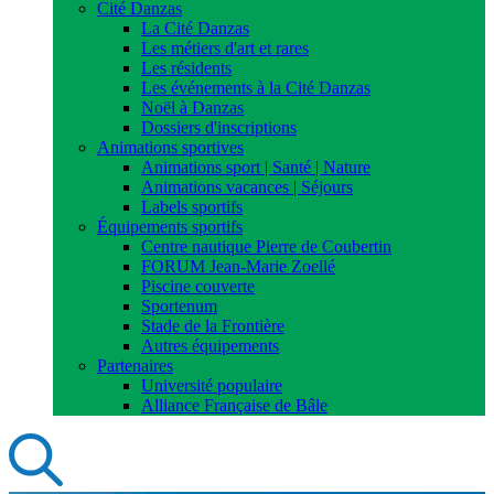
Cité Danzas
La Cité Danzas
Les métiers d'art et rares
Les résidents
Les événements à la Cité Danzas
Noël à Danzas
Dossiers d'inscriptions
Animations sportives
Animations sport | Santé | Nature
Animations vacances | Séjours
Labels sportifs
Équipements sportifs
Centre nautique Pierre de Coubertin
FORUM Jean-Marie Zoellé
Piscine couverte
Sportenum
Stade de la Frontière
Autres équipements
Partenaires
Université populaire
Alliance Française de Bâle