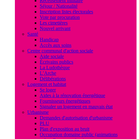
Recensement militaire
Séjour / Nationalité
Inscription listes électorales
Vote par procuration
Les cimetières
Nouvel arrivant
Santé
Handicap
Accès aux soins
Centre communal d'action sociale
Aide sociale
Écrivains publics
La Ludothèque
L’Arche
Délibérations
Logement et habitat
Se loger
Aides à la rénovation énergétique
Fournisseurs énergétiques
Signaler un logement en mauvais état
Urbanisme
Demandes d'autorisation d'urbanisme
PLU
Plan d'exposition au bruit
Occupation domaine public (animations