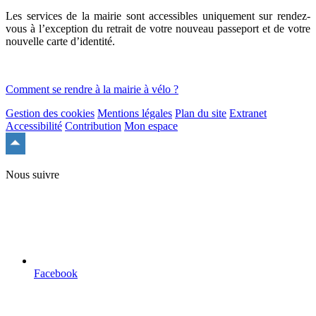
Les services de la mairie sont accessibles uniquement sur rendez-
vous à l’exception du retrait de votre nouveau passeport et de votre
nouvelle carte d’identité.
Comment se rendre à la mairie à vélo ?
Gestion des cookies
Mentions légales
Plan du site
Extranet
Accessibilité
Contribution
Mon espace
Remonter
en
haut
Nous suivre
du
site
Facebook