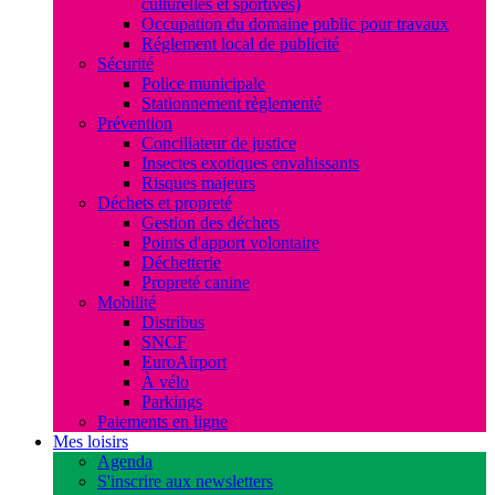
culturelles et sportives)
Occupation du domaine public pour travaux
Réglement local de publicité
Sécurité
Police municipale
Stationnement règlementé
Prévention
Conciliateur de justice
Insectes exotiques envahissants
Risques majeurs
Déchets et propreté
Gestion des déchets
Points d'apport volontaire
Déchetterie
Propreté canine
Mobilité
Distribus
SNCF
EuroAirport
À vélo
Parkings
Paiements en ligne
Mes loisirs
Agenda
S'inscrire aux newsletters