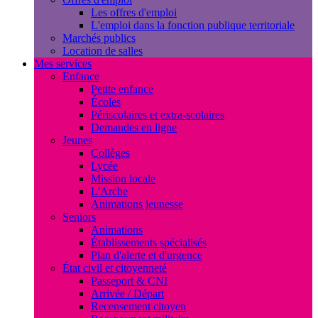
Les offres d'emploi
L'emploi dans la fonction publique territoriale
Marchés publics
Location de salles
Mes services
Enfance
Petite enfance
Écoles
Périscolaires et extra-scolaires
Demandes en ligne
Jeunes
Collèges
Lycée
Mission locale
L'Arche
Animations jeunesse
Seniors
Animations
Établissements spécialisés
Plan d'alerte et d'urgence
État civil et citoyenneté
Passeport & CNI
Arrivée / Départ
Recensement citoyen