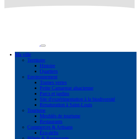
Ma ville
Territoire
Histoire
Quartiers
Environnement
Trames vertes
Petite Camargue alsacienne
Parcs et jardins
Site d'expérimentation à la biodiversité
Renaturation à Saint-Louis
Tourisme
Meublés de tourisme
Restaurants
Commerces & Artisans
Éco-défis
Hôtels & Restaurants