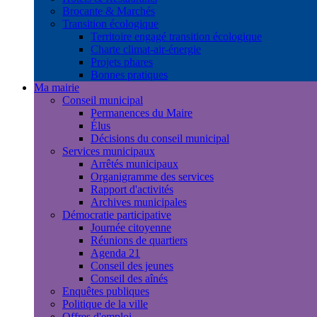
Brocante & Marchés
Transition écologique
Territoire engagé transition écologique
Charte climat-air-énergie
Projets phares
Bonnes pratiques
Ma mairie
Conseil municipal
Permanences du Maire
Élus
Décisions du conseil municipal
Services municipaux
Arrêtés municipaux
Organigramme des services
Rapport d'activités
Archives municipales
Démocratie participative
Journée citoyenne
Réunions de quartiers
Agenda 21
Conseil des jeunes
Conseil des aînés
Enquêtes publiques
Politique de la ville
Offres d'emploi