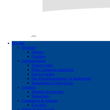
Ma ville
Territoire
Histoire
Quartiers
Environnement
Trames vertes
Petite Camargue alsacienne
Parcs et jardins
Site d'expérimentation à la biodiversité
Renaturation à Saint-Louis
Tourisme
Meublés de tourisme
Restaurants
Commerces & Artisans
Éco-défis
Hôtels & Restaurants