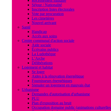
Recensement militaire
Séjour / Nationalité
Inscription listes électorales
Vote par procuration
Les cimetières
Nouvel arrivant
Santé
Handicap
Accès aux soins
Centre communal d'action sociale
Aide sociale
Écrivains publics
La Ludothèque
L’Arche
Délibérations
Logement et habitat
Se loger
Aides à la rénovation énergétique
Fournisseurs énergétiques
Signaler un logement en mauvais état
Urbanisme
Demandes d'autorisation d'urbanisme
PLU
Plan d'exposition au bruit
Occupation domaine public (animations culturelles 