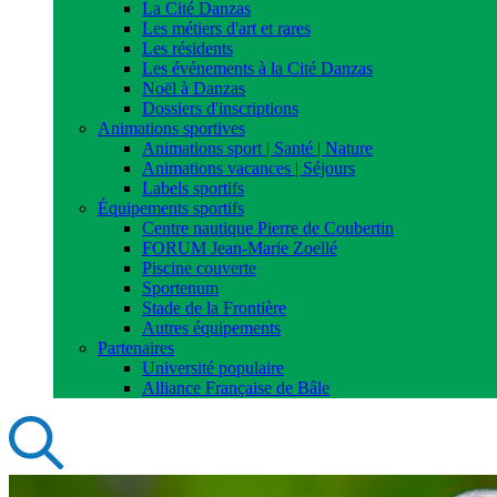
La Cité Danzas
Les métiers d'art et rares
Les résidents
Les événements à la Cité Danzas
Noël à Danzas
Dossiers d'inscriptions
Animations sportives
Animations sport | Santé | Nature
Animations vacances | Séjours
Labels sportifs
Équipements sportifs
Centre nautique Pierre de Coubertin
FORUM Jean-Marie Zoellé
Piscine couverte
Sportenum
Stade de la Frontière
Autres équipements
Partenaires
Université populaire
Alliance Française de Bâle