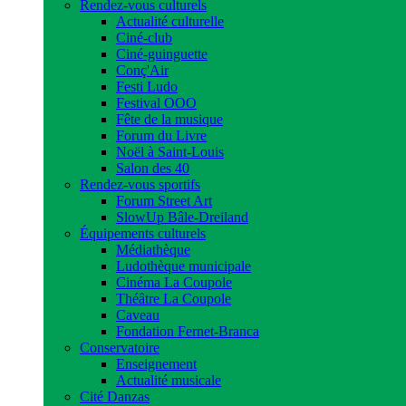
Rendez-vous culturels
Actualité culturelle
Ciné-club
Ciné-guinguette
Conç'Air
Festi Ludo
Festival OOO
Fête de la musique
Forum du Livre
Noël à Saint-Louis
Salon des 40
Rendez-vous sportifs
Forum Street Art
SlowUp Bâle-Dreiland
Équipements culturels
Médiathèque
Ludothèque municipale
Cinéma La Coupole
Théâtre La Coupole
Caveau
Fondation Fernet-Branca
Conservatoire
Enseignement
Actualité musicale
Cité Danzas