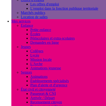
Les offres d'emploi
L'emploi dans la fonction publique territoriale
Marchés publics
Location de salles
Mes services
Enfance
Petite enfance
Écoles
Périscolaires et extra-scolaires
Demandes en ligne
Jeunes
Collèges
Lycée
Mission locale
L'Arche
Animations jeunesse
Seniors
Animations
Établissements spécialisés
Plan d'alerte et d'urgence
État civil et citoyenneté
Passeport & CNI
Arrivée / Départ
Recensement citoyen