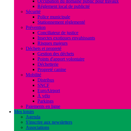
Occupation du domaine public pour travaux
Réglement local de publicité
Sécurité
Police municipale
Stationnement règlementé
Prévention
Conciliateur de justice
Insectes exotiques envahissants
Risques majeurs
Déchets et propreté
Gestion des déchets
Points d'apport volontaire
Déchetterie
Propreté canine
Mobilité
Distribus
SNCF
EuroAirport
À vélo
Parkings
Paiements en ligne
Mes loisirs
Agenda
S'inscrire aux newsletters
Associations