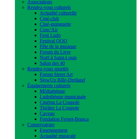
Associations
Rendez-vous culturels
Actualité culturelle
Ciné-club
Ciné-guinguette
Conç'Air
Festi Ludo
Festival OOO
Fête de la musique
Forum du Livre
Noël à Saint-Louis
Salon des 40
Rendez-vous sportifs
Forum Street Art
SlowUp Bâle-Dreiland
Équipements culturels
Médiathèque
Ludothèque municipale
Cinéma La Coupole
Théâtre La Coupole
Caveau
Fondation Fernet-Branca
Conservatoire
Enseignement
Actualité musicale