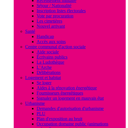
Recensement militaire
Séjour / Nationalité
Inscription listes électorales
Vote par procuration
Les cimetières
Nouvel arrivant
Santé
Handicap
Accès aux soins
Centre communal d'action sociale
Aide sociale
Écrivains publics
La Ludothèque
L’Arche
Délibérations
Logement et habitat
Se loger
Aides à la rénovation énergétique
Fournisseurs énergétiques
Signaler un logement en mauvais état
Urbanisme
Demandes d'autorisation d'urbanisme
PLU
Plan d'exposition au bruit
Occupation domaine public (animations