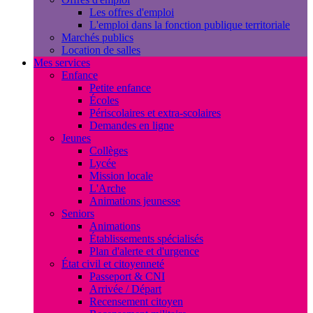
Les offres d'emploi
L'emploi dans la fonction publique territoriale
Marchés publics
Location de salles
Mes services
Enfance
Petite enfance
Écoles
Périscolaires et extra-scolaires
Demandes en ligne
Jeunes
Collèges
Lycée
Mission locale
L'Arche
Animations jeunesse
Seniors
Animations
Établissements spécialisés
Plan d'alerte et d'urgence
État civil et citoyenneté
Passeport & CNI
Arrivée / Départ
Recensement citoyen