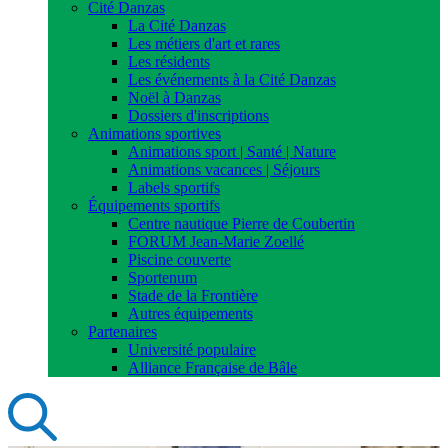
Cité Danzas
La Cité Danzas
Les métiers d'art et rares
Les résidents
Les événements à la Cité Danzas
Noël à Danzas
Dossiers d'inscriptions
Animations sportives
Animations sport | Santé | Nature
Animations vacances | Séjours
Labels sportifs
Équipements sportifs
Centre nautique Pierre de Coubertin
FORUM Jean-Marie Zoellé
Piscine couverte
Sportenum
Stade de la Frontière
Autres équipements
Partenaires
Université populaire
Alliance Française de Bâle