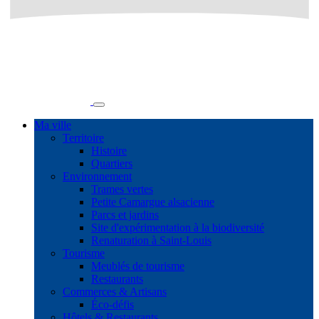
Ma ville
Territoire
Histoire
Quartiers
Environnement
Trames vertes
Petite Camargue alsacienne
Parcs et jardins
Site d'expérimentation à la biodiversité
Renaturation à Saint-Louis
Tourisme
Meublés de tourisme
Restaurants
Commerces & Artisans
Éco-défis
Hôtels & Restaurants