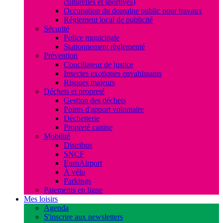
culturelles et sportives)
Occupation du domaine public pour travaux
Réglement local de publicité
Sécurité
Police municipale
Stationnement règlementé
Prévention
Conciliateur de justice
Insectes exotiques envahissants
Risques majeurs
Déchets et propreté
Gestion des déchets
Points d'apport volontaire
Déchetterie
Propreté canine
Mobilité
Distribus
SNCF
EuroAirport
À vélo
Parkings
Paiements en ligne
Mes loisirs
Agenda
S'inscrire aux newsletters