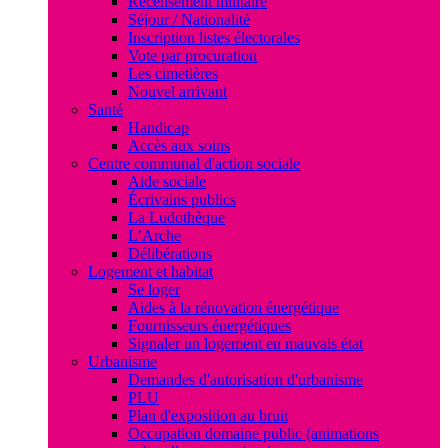
Recensement militaire
Séjour / Nationalité
Inscription listes électorales
Vote par procuration
Les cimetières
Nouvel arrivant
Santé
Handicap
Accès aux soins
Centre communal d'action sociale
Aide sociale
Écrivains publics
La Ludothèque
L’Arche
Délibérations
Logement et habitat
Se loger
Aides à la rénovation énergétique
Fournisseurs énergétiques
Signaler un logement en mauvais état
Urbanisme
Demandes d'autorisation d'urbanisme
PLU
Plan d'exposition au bruit
Occupation domaine public (animations