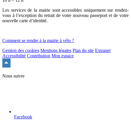
10 h – 12 h
Les services de la mairie sont accessibles uniquement sur rendez-
vous à l’exception du retrait de votre nouveau passeport et de votre
nouvelle carte d’identité.
Comment se rendre à la mairie à vélo ?
Gestion des cookies
Mentions légales
Plan du site
Extranet
Accessibilité
Contribution
Mon espace
Remonter
en
haut
Nous suivre
du
site
Facebook