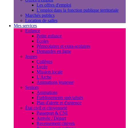
Les offres d'emploi
L'emploi dans la fonction publique territoriale
Marchés publics
Location de salles
Mes services
Enfance
Petite enfance
Écoles
Périscolaires et extra-scolaires
Demandes en ligne
Jeunes
Collèges
Lycée
Mission locale
L'Arche
Animations jeunesse
Seniors
Animations
Établissements spécialisés
Plan d'alerte et d'urgence
État civil et citoyenneté
Passeport & CNI
Arrivée / Départ
Recensement citoyen