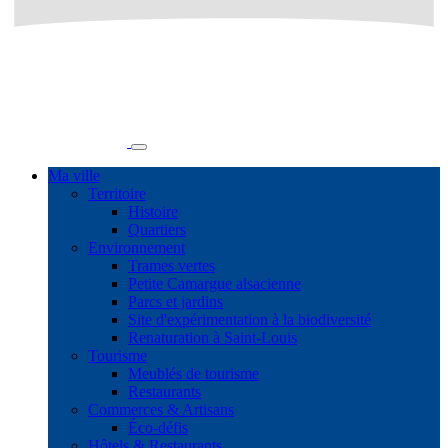
Ma ville
Territoire
Histoire
Quartiers
Environnement
Trames vertes
Petite Camargue alsacienne
Parcs et jardins
Site d'expérimentation à la biodiversité
Renaturation à Saint-Louis
Tourisme
Meublés de tourisme
Restaurants
Commerces & Artisans
Éco-défis
Hôtels & Restaurants