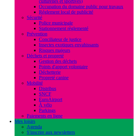
culturelles et sportives)
Occupation du domaine public pour travaux
Réglement local de publicité
Sécurité
Police municipale
Stationnement règlementé
Prévention
Conciliateur de justice
Insectes exotiques envahissants
Risques majeurs
Déchets et propreté
Gestion des déchets
Points d'apport volontaire
Déchetterie
Propreté canine
Mobilité
Distribus
SNCF
EuroAirport
À vélo
Parkings
Paiements en ligne
Mes loisirs
Agenda
S'inscrire aux newsletters