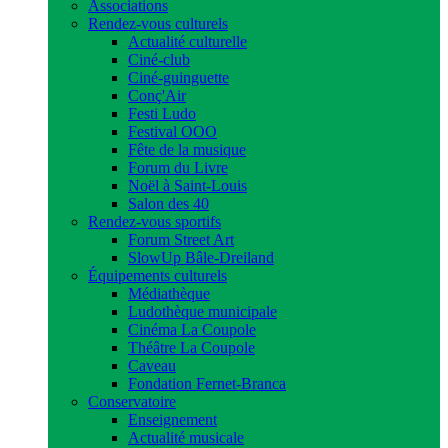
Associations
Rendez-vous culturels
Actualité culturelle
Ciné-club
Ciné-guinguette
Conç'Air
Festi Ludo
Festival OOO
Fête de la musique
Forum du Livre
Noël à Saint-Louis
Salon des 40
Rendez-vous sportifs
Forum Street Art
SlowUp Bâle-Dreiland
Équipements culturels
Médiathèque
Ludothèque municipale
Cinéma La Coupole
Théâtre La Coupole
Caveau
Fondation Fernet-Branca
Conservatoire
Enseignement
Actualité musicale