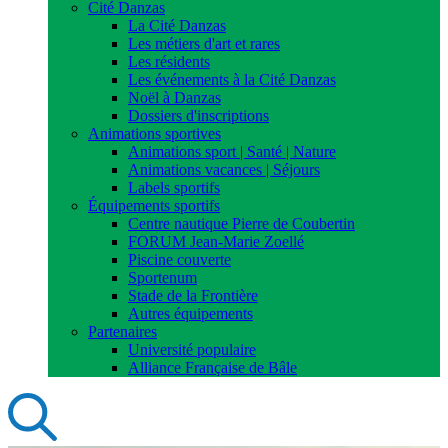
Cité Danzas
La Cité Danzas
Les métiers d'art et rares
Les résidents
Les événements à la Cité Danzas
Noël à Danzas
Dossiers d'inscriptions
Animations sportives
Animations sport | Santé | Nature
Animations vacances | Séjours
Labels sportifs
Équipements sportifs
Centre nautique Pierre de Coubertin
FORUM Jean-Marie Zoellé
Piscine couverte
Sportenum
Stade de la Frontière
Autres équipements
Partenaires
Université populaire
Alliance Française de Bâle