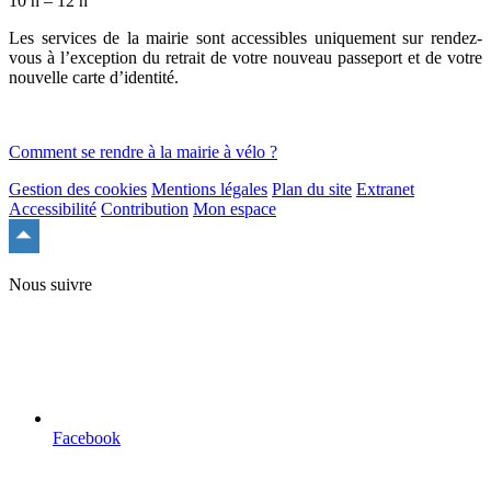
10 h – 12 h
Les services de la mairie sont accessibles uniquement sur rendez-
vous à l’exception du retrait de votre nouveau passeport et de votre
nouvelle carte d’identité.
Comment se rendre à la mairie à vélo ?
Gestion des cookies
Mentions légales
Plan du site
Extranet
Accessibilité
Contribution
Mon espace
Remonter
en
haut
Nous suivre
du
site
Facebook