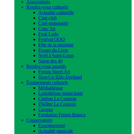
Associations
Rendez-vous culturels
Actualité culturelle
Ciné-club
Ciné-guinguette
Conç'Air
Festi Ludo
Festival OOO
Fête de la musique
Forum du Livre
Noël à Saint-Louis
Salon des 40
Rendez-vous sportifs
Forum Street Art
SlowUp Bâle-Dreiland
Équipements culturels
Médiathèque
Ludothèque municipale
Cinéma La Coupole
Théâtre La Coupole
Caveau
Fondation Fernet-Branca
Conservatoire
Enseignement
Actualité musicale