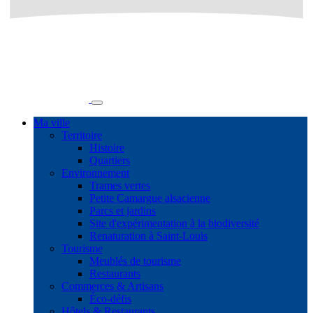
Ma ville
Territoire
Histoire
Quartiers
Environnement
Trames vertes
Petite Camargue alsacienne
Parcs et jardins
Site d'expérimentation à la biodiversité
Renaturation à Saint-Louis
Tourisme
Meublés de tourisme
Restaurants
Commerces & Artisans
Éco-défis
Hôtels & Restaurants