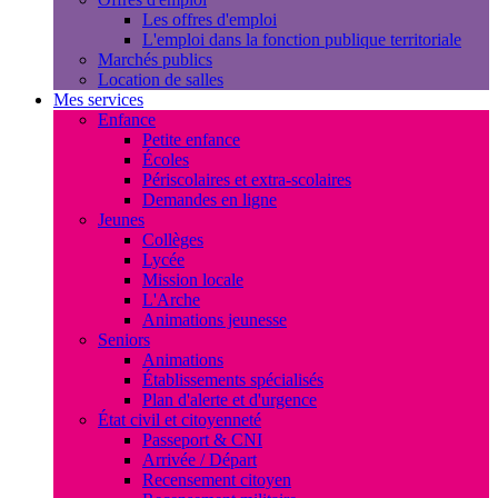
Les offres d'emploi
L'emploi dans la fonction publique territoriale
Marchés publics
Location de salles
Mes services
Enfance
Petite enfance
Écoles
Périscolaires et extra-scolaires
Demandes en ligne
Jeunes
Collèges
Lycée
Mission locale
L'Arche
Animations jeunesse
Seniors
Animations
Établissements spécialisés
Plan d'alerte et d'urgence
État civil et citoyenneté
Passeport & CNI
Arrivée / Départ
Recensement citoyen