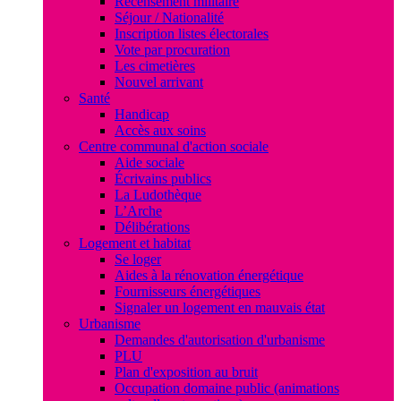
Recensement militaire
Séjour / Nationalité
Inscription listes électorales
Vote par procuration
Les cimetières
Nouvel arrivant
Santé
Handicap
Accès aux soins
Centre communal d'action sociale
Aide sociale
Écrivains publics
La Ludothèque
L’Arche
Délibérations
Logement et habitat
Se loger
Aides à la rénovation énergétique
Fournisseurs énergétiques
Signaler un logement en mauvais état
Urbanisme
Demandes d'autorisation d'urbanisme
PLU
Plan d'exposition au bruit
Occupation domaine public (animations