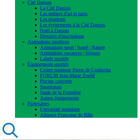
Cité Danzas
La Cité Danzas
Les métiers d'art et rares
Les résidents
Les événements à la Cité Danzas
Noël à Danzas
Dossiers d'inscriptions
Animations sportives
Animations sport | Santé | Nature
Animations vacances | Séjours
Labels sportifs
Équipements sportifs
Centre nautique Pierre de Coubertin
FORUM Jean-Marie Zoellé
Piscine couverte
Sportenum
Stade de la Frontière
Autres équipements
Partenaires
Université populaire
Alliance Française de Bâle