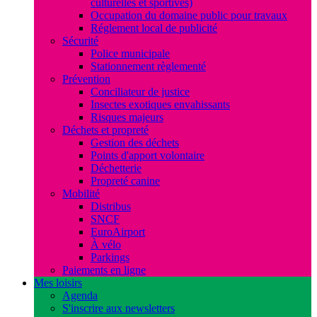
culturelles et sportives)
Occupation du domaine public pour travaux
Réglement local de publicité
Sécurité
Police municipale
Stationnement règlementé
Prévention
Conciliateur de justice
Insectes exotiques envahissants
Risques majeurs
Déchets et propreté
Gestion des déchets
Points d'apport volontaire
Déchetterie
Propreté canine
Mobilité
Distribus
SNCF
EuroAirport
À vélo
Parkings
Paiements en ligne
Mes loisirs
Agenda
S'inscrire aux newsletters