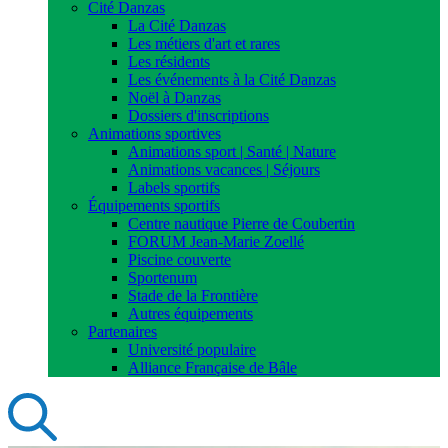
Cité Danzas
La Cité Danzas
Les métiers d'art et rares
Les résidents
Les événements à la Cité Danzas
Noël à Danzas
Dossiers d'inscriptions
Animations sportives
Animations sport | Santé | Nature
Animations vacances | Séjours
Labels sportifs
Équipements sportifs
Centre nautique Pierre de Coubertin
FORUM Jean-Marie Zoellé
Piscine couverte
Sportenum
Stade de la Frontière
Autres équipements
Partenaires
Université populaire
Alliance Française de Bâle