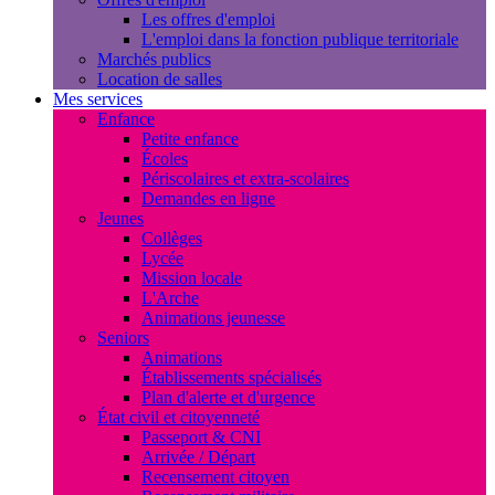
Les offres d'emploi
L'emploi dans la fonction publique territoriale
Marchés publics
Location de salles
Mes services
Enfance
Petite enfance
Écoles
Périscolaires et extra-scolaires
Demandes en ligne
Jeunes
Collèges
Lycée
Mission locale
L'Arche
Animations jeunesse
Seniors
Animations
Établissements spécialisés
Plan d'alerte et d'urgence
État civil et citoyenneté
Passeport & CNI
Arrivée / Départ
Recensement citoyen