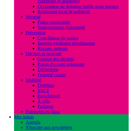
culturelles et sportives)
Occupation du domaine public pour travaux
Réglement local de publicité
Sécurité
Police municipale
Stationnement règlementé
Prévention
Conciliateur de justice
Insectes exotiques envahissants
Risques majeurs
Déchets et propreté
Gestion des déchets
Points d'apport volontaire
Déchetterie
Propreté canine
Mobilité
Distribus
SNCF
EuroAirport
À vélo
Parkings
Paiements en ligne
Mes loisirs
Agenda
S'inscrire aux newsletters