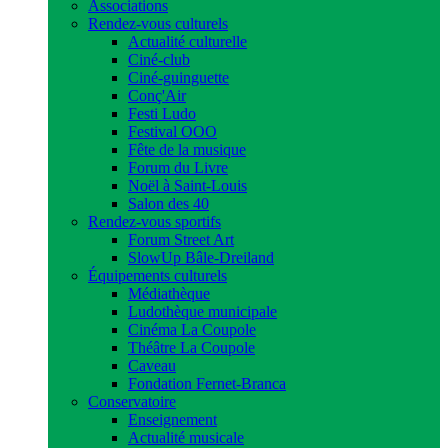
Associations
Rendez-vous culturels
Actualité culturelle
Ciné-club
Ciné-guinguette
Conç'Air
Festi Ludo
Festival OOO
Fête de la musique
Forum du Livre
Noël à Saint-Louis
Salon des 40
Rendez-vous sportifs
Forum Street Art
SlowUp Bâle-Dreiland
Équipements culturels
Médiathèque
Ludothèque municipale
Cinéma La Coupole
Théâtre La Coupole
Caveau
Fondation Fernet-Branca
Conservatoire
Enseignement
Actualité musicale