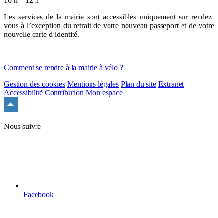
10 h – 12 h
Les services de la mairie sont accessibles uniquement sur rendez-
vous à l’exception du retrait de votre nouveau passeport et de votre
nouvelle carte d’identité.
Comment se rendre à la mairie à vélo ?
Gestion des cookies
Mentions légales
Plan du site
Extranet
Accessibilité
Contribution
Mon espace
Remonter
en
haut
Nous suivre
du
site
Facebook