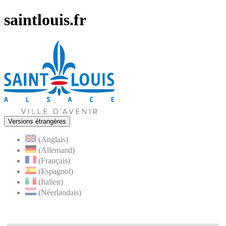
saintlouis.fr
Versions étrangères
(Anglais)
(Allemand)
(Français)
(Espagnol)
(Italien)
(Néerlandais)