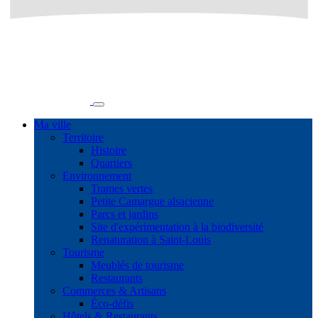
Ma ville
Territoire
Histoire
Quartiers
Environnement
Trames vertes
Petite Camargue alsacienne
Parcs et jardins
Site d'expérimentation à la biodiversité
Renaturation à Saint-Louis
Tourisme
Meublés de tourisme
Restaurants
Commerces & Artisans
Éco-défis
Hôtels & Restaurants