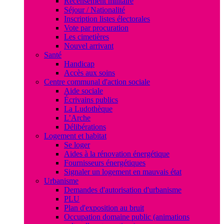
Recensement militaire
Séjour / Nationalité
Inscription listes électorales
Vote par procuration
Les cimetières
Nouvel arrivant
Santé
Handicap
Accès aux soins
Centre communal d'action sociale
Aide sociale
Écrivains publics
La Ludothèque
L’Arche
Délibérations
Logement et habitat
Se loger
Aides à la rénovation énergétique
Fournisseurs énergétiques
Signaler un logement en mauvais état
Urbanisme
Demandes d'autorisation d'urbanisme
PLU
Plan d'exposition au bruit
Occupation domaine public (animations