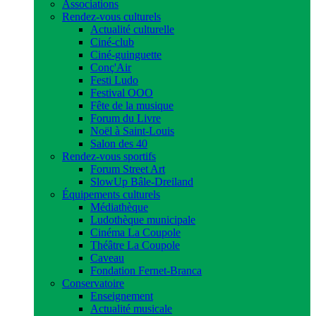
Associations
Rendez-vous culturels
Actualité culturelle
Ciné-club
Ciné-guinguette
Conç'Air
Festi Ludo
Festival OOO
Fête de la musique
Forum du Livre
Noël à Saint-Louis
Salon des 40
Rendez-vous sportifs
Forum Street Art
SlowUp Bâle-Dreiland
Équipements culturels
Médiathèque
Ludothèque municipale
Cinéma La Coupole
Théâtre La Coupole
Caveau
Fondation Fernet-Branca
Conservatoire
Enseignement
Actualité musicale