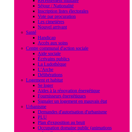
Recensement militaire
Séjour / Nationalité
Inscription listes électorales
Vote par procuration
Les cimetières
Nouvel arrivant
Santé
Handicap
Accès aux soins
Centre communal d'action sociale
Aide sociale
Écrivains publics
La Ludothèque
L’Arche
Délibérations
Logement et habitat
Se loger
Aides à la rénovation énergétique
Fournisseurs énergétiques
Signaler un logement en mauvais état
Urbanisme
Demandes d'autorisation d'urbanisme
PLU
Plan d'exposition au bruit
Occupation domaine public (animations