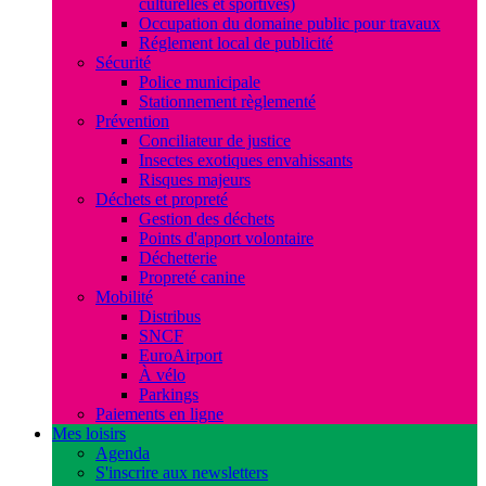
culturelles et sportives)
Occupation du domaine public pour travaux
Réglement local de publicité
Sécurité
Police municipale
Stationnement règlementé
Prévention
Conciliateur de justice
Insectes exotiques envahissants
Risques majeurs
Déchets et propreté
Gestion des déchets
Points d'apport volontaire
Déchetterie
Propreté canine
Mobilité
Distribus
SNCF
EuroAirport
À vélo
Parkings
Paiements en ligne
Mes loisirs
Agenda
S'inscrire aux newsletters