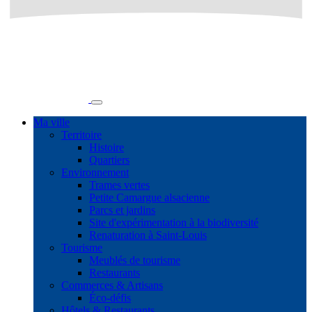
Ma ville
Territoire
Histoire
Quartiers
Environnement
Trames vertes
Petite Camargue alsacienne
Parcs et jardins
Site d'expérimentation à la biodiversité
Renaturation à Saint-Louis
Tourisme
Meublés de tourisme
Restaurants
Commerces & Artisans
Éco-défis
Hôtels & Restaurants