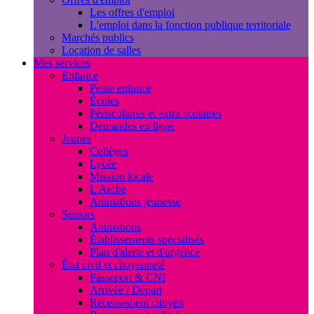
Les offres d'emploi
L'emploi dans la fonction publique territoriale
Marchés publics
Location de salles
Mes services
Enfance
Petite enfance
Écoles
Périscolaires et extra-scolaires
Demandes en ligne
Jeunes
Collèges
Lycée
Mission locale
L'Arche
Animations jeunesse
Seniors
Animations
Établissements spécialisés
Plan d'alerte et d'urgence
État civil et citoyenneté
Passeport & CNI
Arrivée / Départ
Recensement citoyen