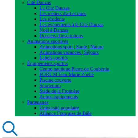
Cité Danzas
La Cité Danzas
Les métiers d'art et rares
Les résidents
Les événements à la Cité Danzas
Noël à Danzas
Dossiers d'inscriptions
Animations sportives
Animations sport | Santé | Nature
Animations vacances | Séjours
Labels sportifs
Équipements sportifs
Centre nautique Pierre de Coubertin
FORUM Jean-Marie Zoellé
Piscine couverte
Sportenum
Stade de la Frontière
Autres équipements
Partenaires
Université populaire
Alliance Française de Bâle