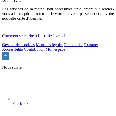
10 h – 12 h
Les services de la mairie sont accessibles uniquement sur rendez-
vous à l’exception du retrait de votre nouveau passeport et de votre
nouvelle carte d’identité.
Comment se rendre à la mairie à vélo ?
Gestion des cookies
Mentions légales
Plan du site
Extranet
Accessibilité
Contribution
Mon espace
Remonter
en
haut
Nous suivre
du
site
Facebook