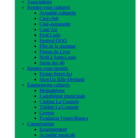
Associations
Rendez-vous culturels
Actualité culturelle
Ciné-club
Ciné-guinguette
Conç'Air
Festi Ludo
Festival OOO
Fête de la musique
Forum du Livre
Noël à Saint-Louis
Salon des 40
Rendez-vous sportifs
Forum Street Art
SlowUp Bâle-Dreiland
Équipements culturels
Médiathèque
Ludothèque municipale
Cinéma La Coupole
Théâtre La Coupole
Caveau
Fondation Fernet-Branca
Conservatoire
Enseignement
Actualité musicale