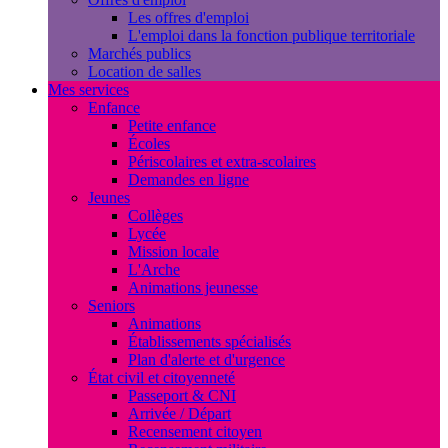
Les offres d'emploi
L'emploi dans la fonction publique territoriale
Marchés publics
Location de salles
Mes services
Enfance
Petite enfance
Écoles
Périscolaires et extra-scolaires
Demandes en ligne
Jeunes
Collèges
Lycée
Mission locale
L'Arche
Animations jeunesse
Seniors
Animations
Établissements spécialisés
Plan d'alerte et d'urgence
État civil et citoyenneté
Passeport & CNI
Arrivée / Départ
Recensement citoyen