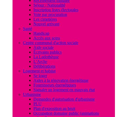
Recensement militaire
Séjour / Nationalité
Inscription listes électorales
Vote par procuration
Les cimetières
Nouvel arrivant
Santé
Handicap
Accès aux soins
Centre communal d'action sociale
Aide sociale
Écrivains publics
La Ludothèque
L’Arche
Délibérations
Logement et habitat
Se loger
Aides à la rénovation énergétique
Fournisseurs énergétiques
Signaler un logement en mauvais état
Urbanisme
Demandes d'autorisation d'urbanisme
PLU
Plan d'exposition au bruit
Occupation domaine public (animations