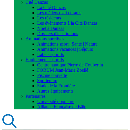
Cité Danzas
La Cité Danzas
Les métiers d'art et rares
Les résidents
Les événements à la Cité Danzas
Noël à Danzas
Dossiers d'inscriptions
Animations sportives
Animations sport | Santé | Nature
Animations vacances | Séjours
Labels sportifs
Équipements sportifs
Centre nautique Pierre de Coubertin
FORUM Jean-Marie Zoellé
Piscine couverte
Sportenum
Stade de la Frontière
Autres équipements
Partenaires
Université populaire
Alliance Française de Bâle