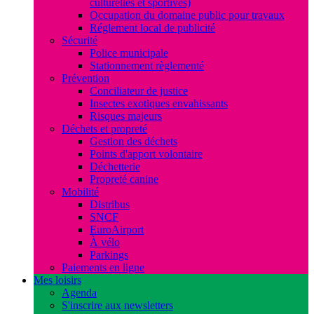
culturelles et sportives)
Occupation du domaine public pour travaux
Réglement local de publicité
Sécurité
Police municipale
Stationnement règlementé
Prévention
Conciliateur de justice
Insectes exotiques envahissants
Risques majeurs
Déchets et propreté
Gestion des déchets
Points d'apport volontaire
Déchetterie
Propreté canine
Mobilité
Distribus
SNCF
EuroAirport
À vélo
Parkings
Paiements en ligne
Mes loisirs
Agenda
S'inscrire aux newsletters