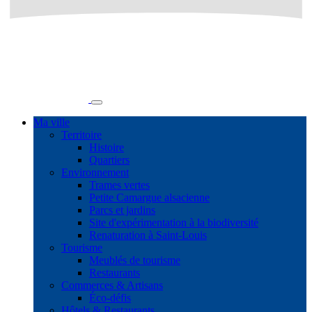
Ma ville
Territoire
Histoire
Quartiers
Environnement
Trames vertes
Petite Camargue alsacienne
Parcs et jardins
Site d'expérimentation à la biodiversité
Renaturation à Saint-Louis
Tourisme
Meublés de tourisme
Restaurants
Commerces & Artisans
Éco-défis
Hôtels & Restaurants