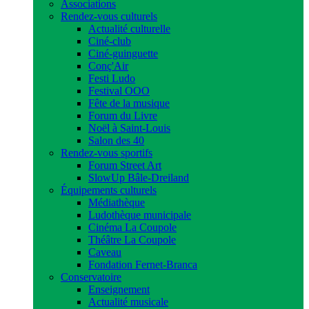
Associations
Rendez-vous culturels
Actualité culturelle
Ciné-club
Ciné-guinguette
Conç'Air
Festi Ludo
Festival OOO
Fête de la musique
Forum du Livre
Noël à Saint-Louis
Salon des 40
Rendez-vous sportifs
Forum Street Art
SlowUp Bâle-Dreiland
Équipements culturels
Médiathèque
Ludothèque municipale
Cinéma La Coupole
Théâtre La Coupole
Caveau
Fondation Fernet-Branca
Conservatoire
Enseignement
Actualité musicale