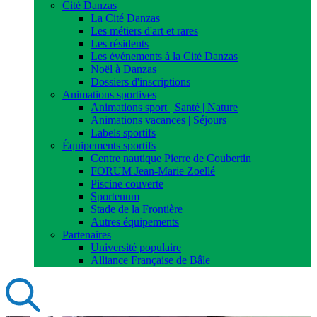
Cité Danzas
La Cité Danzas
Les métiers d'art et rares
Les résidents
Les événements à la Cité Danzas
Noël à Danzas
Dossiers d'inscriptions
Animations sportives
Animations sport | Santé | Nature
Animations vacances | Séjours
Labels sportifs
Équipements sportifs
Centre nautique Pierre de Coubertin
FORUM Jean-Marie Zoellé
Piscine couverte
Sportenum
Stade de la Frontière
Autres équipements
Partenaires
Université populaire
Alliance Française de Bâle