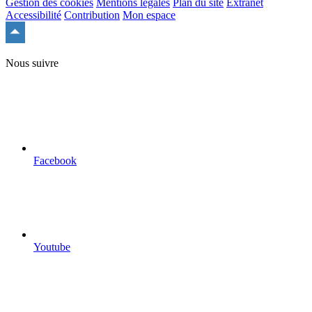
Gestion des cookies
Mentions légales
Plan du site
Extranet
Accessibilité
Contribution
Mon espace
Remonter
en
haut
Nous suivre
du
site
Facebook
Youtube