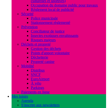
culturelles et sportives)
Occupation du domaine public pour travaux
Réglement local de publicité
Sécurité
Police municipale
Stationnement règlementé
Prévention
Conciliateur de justice
Insectes exotiques envahissants
Risques majeurs
Déchets et propreté
Gestion des déchets
Points d'apport volontaire
Déchetterie
Propreté canine
Mobilité
Distribus
SNCF
EuroAirport
À vélo
Parkings
Paiements en ligne
Mes loisirs
Agenda
S'inscrire aux newsletters