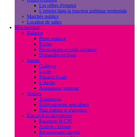
Les offres d'emploi
L'emploi dans la fonction publique territoriale
Marchés publics
Location de salles
Mes services
Enfance
Petite enfance
Écoles
Périscolaires et extra-scolaires
Demandes en ligne
Jeunes
Collèges
Lycée
Mission locale
L'Arche
Animations jeunesse
Seniors
Animations
Établissements spécialisés
Plan d'alerte et d'urgence
État civil et citoyenneté
Passeport & CNI
Arrivée / Départ
Recensement citoyen