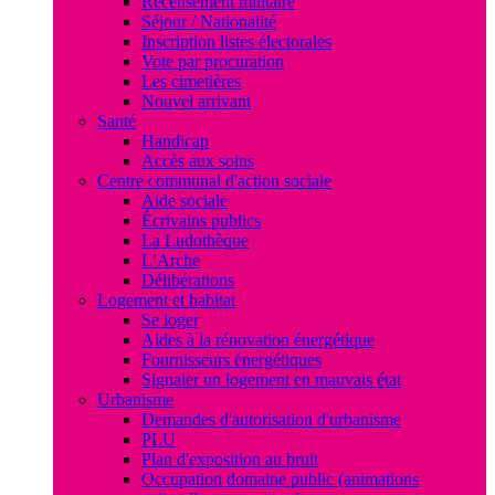
Recensement militaire
Séjour / Nationalité
Inscription listes électorales
Vote par procuration
Les cimetières
Nouvel arrivant
Santé
Handicap
Accès aux soins
Centre communal d'action sociale
Aide sociale
Écrivains publics
La Ludothèque
L’Arche
Délibérations
Logement et habitat
Se loger
Aides à la rénovation énergétique
Fournisseurs énergétiques
Signaler un logement en mauvais état
Urbanisme
Demandes d'autorisation d'urbanisme
PLU
Plan d'exposition au bruit
Occupation domaine public (animations