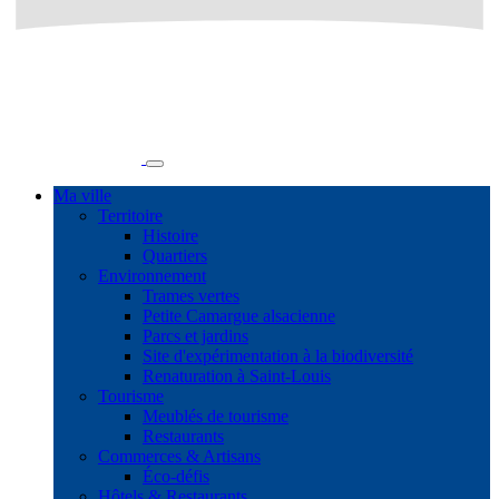
Ma ville
Territoire
Histoire
Quartiers
Environnement
Trames vertes
Petite Camargue alsacienne
Parcs et jardins
Site d'expérimentation à la biodiversité
Renaturation à Saint-Louis
Tourisme
Meublés de tourisme
Restaurants
Commerces & Artisans
Éco-défis
Hôtels & Restaurants