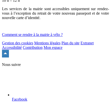
10 h – 12 h
Les services de la mairie sont accessibles uniquement sur rendez-
vous à l’exception du retrait de votre nouveau passeport et de votre
nouvelle carte d’identité.
Comment se rendre à la mairie à vélo ?
Gestion des cookies
Mentions légales
Plan du site
Extranet
Accessibilité
Contribution
Mon espace
Remonter
en
haut
Nous suivre
du
site
Facebook