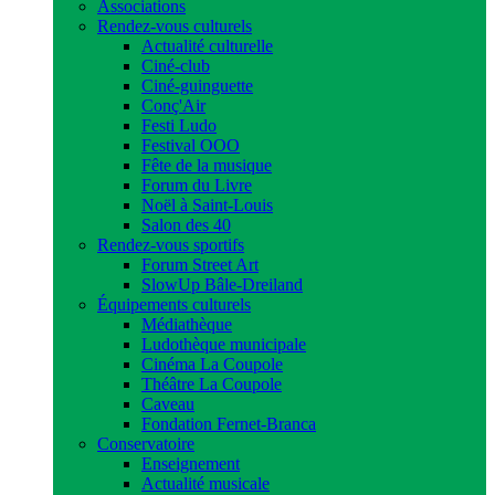
Associations
Rendez-vous culturels
Actualité culturelle
Ciné-club
Ciné-guinguette
Conç'Air
Festi Ludo
Festival OOO
Fête de la musique
Forum du Livre
Noël à Saint-Louis
Salon des 40
Rendez-vous sportifs
Forum Street Art
SlowUp Bâle-Dreiland
Équipements culturels
Médiathèque
Ludothèque municipale
Cinéma La Coupole
Théâtre La Coupole
Caveau
Fondation Fernet-Branca
Conservatoire
Enseignement
Actualité musicale