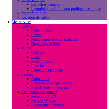
Les offres d'emploi
L'emploi dans la fonction publique territoriale
Marchés publics
Location de salles
Mes services
Enfance
Petite enfance
Écoles
Périscolaires et extra-scolaires
Demandes en ligne
Jeunes
Collèges
Lycée
Mission locale
L'Arche
Animations jeunesse
Seniors
Animations
Établissements spécialisés
Plan d'alerte et d'urgence
État civil et citoyenneté
Passeport & CNI
Arrivée / Départ
Recensement citoyen