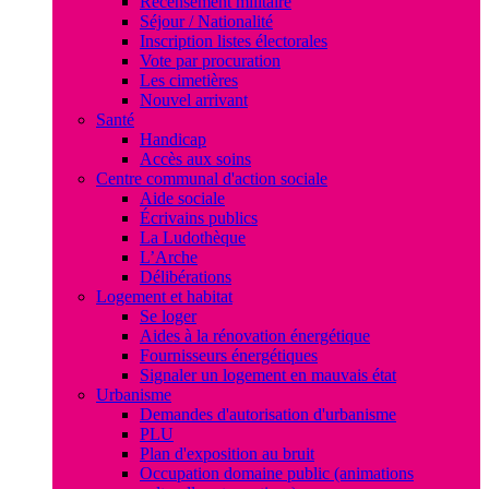
Recensement militaire
Séjour / Nationalité
Inscription listes électorales
Vote par procuration
Les cimetières
Nouvel arrivant
Santé
Handicap
Accès aux soins
Centre communal d'action sociale
Aide sociale
Écrivains publics
La Ludothèque
L’Arche
Délibérations
Logement et habitat
Se loger
Aides à la rénovation énergétique
Fournisseurs énergétiques
Signaler un logement en mauvais état
Urbanisme
Demandes d'autorisation d'urbanisme
PLU
Plan d'exposition au bruit
Occupation domaine public (animations