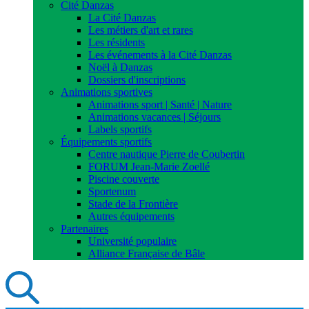
Cité Danzas
La Cité Danzas
Les métiers d'art et rares
Les résidents
Les événements à la Cité Danzas
Noël à Danzas
Dossiers d'inscriptions
Animations sportives
Animations sport | Santé | Nature
Animations vacances | Séjours
Labels sportifs
Équipements sportifs
Centre nautique Pierre de Coubertin
FORUM Jean-Marie Zoellé
Piscine couverte
Sportenum
Stade de la Frontière
Autres équipements
Partenaires
Université populaire
Alliance Française de Bâle