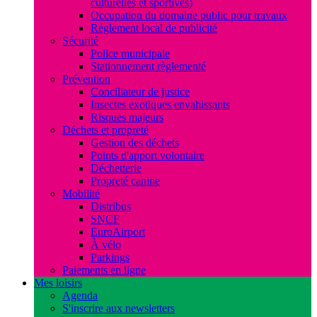
culturelles et sportives)
Occupation du domaine public pour travaux
Réglement local de publicité
Sécurité
Police municipale
Stationnement règlementé
Prévention
Conciliateur de justice
Insectes exotiques envahissants
Risques majeurs
Déchets et propreté
Gestion des déchets
Points d'apport volontaire
Déchetterie
Propreté canine
Mobilité
Distribus
SNCF
EuroAirport
À vélo
Parkings
Paiements en ligne
Mes loisirs
Agenda
S'inscrire aux newsletters