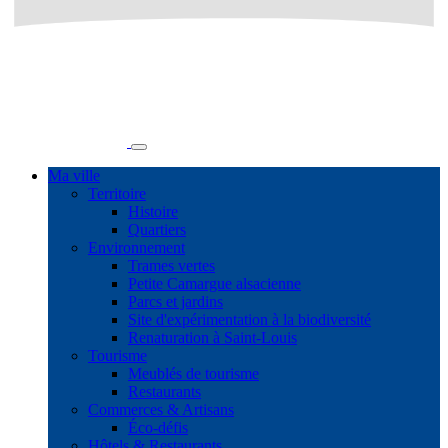
Ma ville
Territoire
Histoire
Quartiers
Environnement
Trames vertes
Petite Camargue alsacienne
Parcs et jardins
Site d'expérimentation à la biodiversité
Renaturation à Saint-Louis
Tourisme
Meublés de tourisme
Restaurants
Commerces & Artisans
Éco-défis
Hôtels & Restaurants