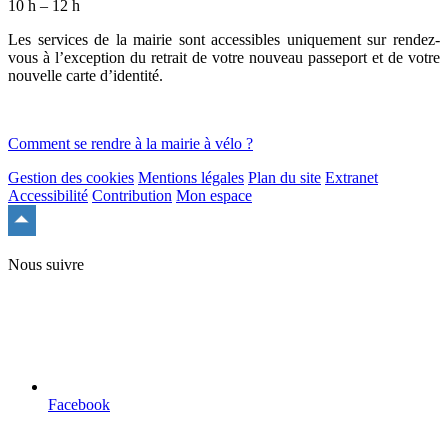
10 h – 12 h
Les services de la mairie sont accessibles uniquement sur rendez-
vous à l’exception du retrait de votre nouveau passeport et de votre
nouvelle carte d’identité.
Comment se rendre à la mairie à vélo ?
Gestion des cookies
Mentions légales
Plan du site
Extranet
Accessibilité
Contribution
Mon espace
Remonter
en
haut
Nous suivre
du
site
Facebook