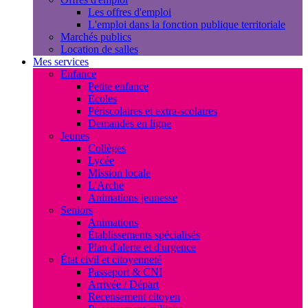
Les offres d'emploi
L'emploi dans la fonction publique territoriale
Marchés publics
Location de salles
Mes services
Enfance
Petite enfance
Écoles
Périscolaires et extra-scolaires
Demandes en ligne
Jeunes
Collèges
Lycée
Mission locale
L'Arche
Animations jeunesse
Seniors
Animations
Établissements spécialisés
Plan d'alerte et d'urgence
État civil et citoyenneté
Passeport & CNI
Arrivée / Départ
Recensement citoyen