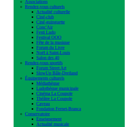
Associations
Rendez-vous culturels
Actualité culturelle
Ciné-club
Ciné-guinguette
Conç'Air
Festi Ludo
Festival OOO
Fête de la musique
Forum du Livre
Noël à Saint-Louis
Salon des 40
Rendez-vous sportifs
Forum Street Art
SlowUp Bâle-Dreiland
Équipements culturels
Médiathèque
Ludothèque municipale
Cinéma La Coupole
Théâtre La Coupole
Caveau
Fondation Fernet-Branca
Conservatoire
Enseignement
Actualité musicale