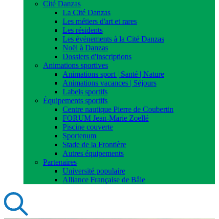
Cité Danzas
La Cité Danzas
Les métiers d'art et rares
Les résidents
Les événements à la Cité Danzas
Noël à Danzas
Dossiers d'inscriptions
Animations sportives
Animations sport | Santé | Nature
Animations vacances | Séjours
Labels sportifs
Équipements sportifs
Centre nautique Pierre de Coubertin
FORUM Jean-Marie Zoellé
Piscine couverte
Sportenum
Stade de la Frontière
Autres équipements
Partenaires
Université populaire
Alliance Française de Bâle