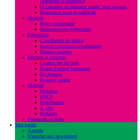
culturelles et sportives)
Occupation du domaine public pour travaux
Réglement local de publicité
Sécurité
Police municipale
Stationnement règlementé
Prévention
Conciliateur de justice
Insectes exotiques envahissants
Risques majeurs
Déchets et propreté
Gestion des déchets
Points d'apport volontaire
Déchetterie
Propreté canine
Mobilité
Distribus
SNCF
EuroAirport
À vélo
Parkings
Paiements en ligne
Mes loisirs
Agenda
S'inscrire aux newsletters