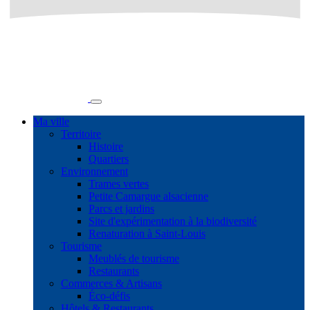
Ma ville
Territoire
Histoire
Quartiers
Environnement
Trames vertes
Petite Camargue alsacienne
Parcs et jardins
Site d'expérimentation à la biodiversité
Renaturation à Saint-Louis
Tourisme
Meublés de tourisme
Restaurants
Commerces & Artisans
Éco-défis
Hôtels & Restaurants