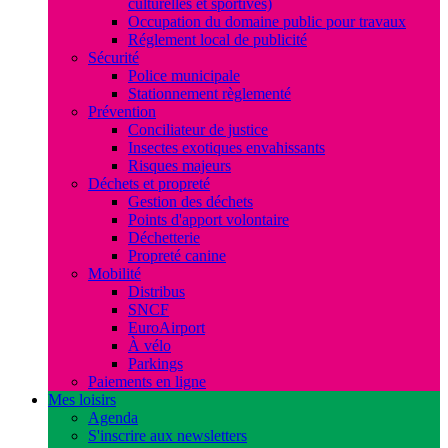
culturelles et sportives)
Occupation du domaine public pour travaux
Réglement local de publicité
Sécurité
Police municipale
Stationnement règlementé
Prévention
Conciliateur de justice
Insectes exotiques envahissants
Risques majeurs
Déchets et propreté
Gestion des déchets
Points d'apport volontaire
Déchetterie
Propreté canine
Mobilité
Distribus
SNCF
EuroAirport
À vélo
Parkings
Paiements en ligne
Mes loisirs
Agenda
S'inscrire aux newsletters