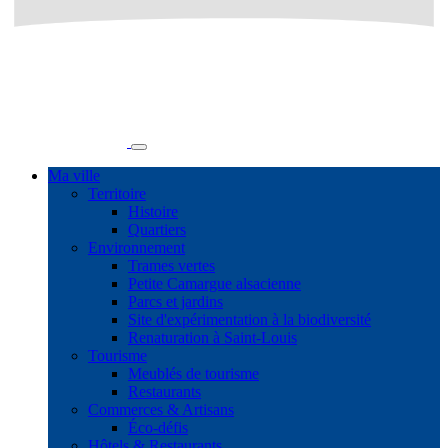
Ma ville
Territoire
Histoire
Quartiers
Environnement
Trames vertes
Petite Camargue alsacienne
Parcs et jardins
Site d'expérimentation à la biodiversité
Renaturation à Saint-Louis
Tourisme
Meublés de tourisme
Restaurants
Commerces & Artisans
Éco-défis
Hôtels & Restaurants