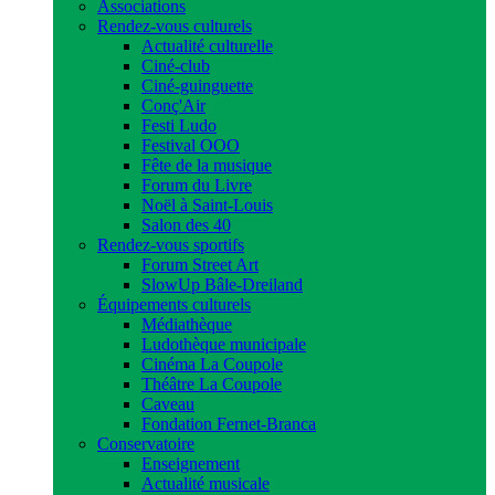
Associations
Rendez-vous culturels
Actualité culturelle
Ciné-club
Ciné-guinguette
Conç'Air
Festi Ludo
Festival OOO
Fête de la musique
Forum du Livre
Noël à Saint-Louis
Salon des 40
Rendez-vous sportifs
Forum Street Art
SlowUp Bâle-Dreiland
Équipements culturels
Médiathèque
Ludothèque municipale
Cinéma La Coupole
Théâtre La Coupole
Caveau
Fondation Fernet-Branca
Conservatoire
Enseignement
Actualité musicale