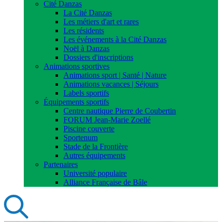
Cité Danzas
La Cité Danzas
Les métiers d'art et rares
Les résidents
Les événements à la Cité Danzas
Noël à Danzas
Dossiers d'inscriptions
Animations sportives
Animations sport | Santé | Nature
Animations vacances | Séjours
Labels sportifs
Équipements sportifs
Centre nautique Pierre de Coubertin
FORUM Jean-Marie Zoellé
Piscine couverte
Sportenum
Stade de la Frontière
Autres équipements
Partenaires
Université populaire
Alliance Française de Bâle