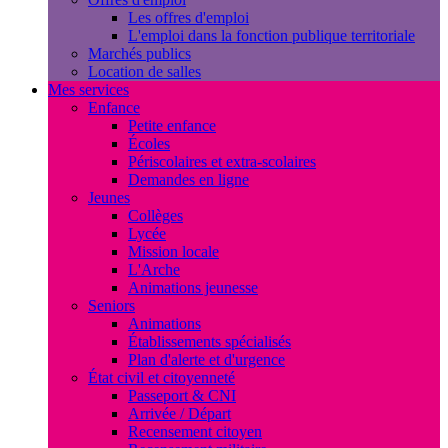
Les offres d'emploi
L'emploi dans la fonction publique territoriale
Marchés publics
Location de salles
Mes services
Enfance
Petite enfance
Écoles
Périscolaires et extra-scolaires
Demandes en ligne
Jeunes
Collèges
Lycée
Mission locale
L'Arche
Animations jeunesse
Seniors
Animations
Établissements spécialisés
Plan d'alerte et d'urgence
État civil et citoyenneté
Passeport & CNI
Arrivée / Départ
Recensement citoyen