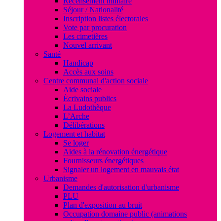
Recensement militaire
Séjour / Nationalité
Inscription listes électorales
Vote par procuration
Les cimetières
Nouvel arrivant
Santé
Handicap
Accès aux soins
Centre communal d'action sociale
Aide sociale
Écrivains publics
La Ludothèque
L’Arche
Délibérations
Logement et habitat
Se loger
Aides à la rénovation énergétique
Fournisseurs énergétiques
Signaler un logement en mauvais état
Urbanisme
Demandes d'autorisation d'urbanisme
PLU
Plan d'exposition au bruit
Occupation domaine public (animations