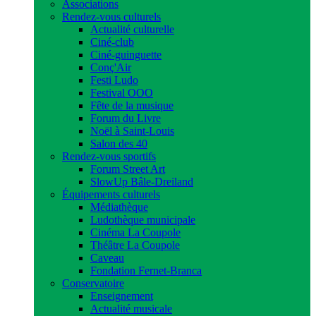
Associations
Rendez-vous culturels
Actualité culturelle
Ciné-club
Ciné-guinguette
Conç'Air
Festi Ludo
Festival OOO
Fête de la musique
Forum du Livre
Noël à Saint-Louis
Salon des 40
Rendez-vous sportifs
Forum Street Art
SlowUp Bâle-Dreiland
Équipements culturels
Médiathèque
Ludothèque municipale
Cinéma La Coupole
Théâtre La Coupole
Caveau
Fondation Fernet-Branca
Conservatoire
Enseignement
Actualité musicale