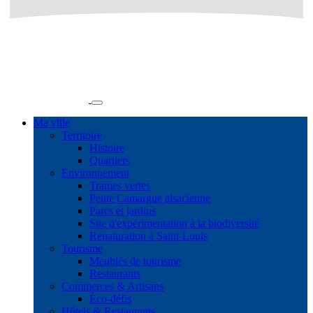
Ma ville
Territoire
Histoire
Quartiers
Environnement
Trames vertes
Petite Camargue alsacienne
Parcs et jardins
Site d'expérimentation à la biodiversité
Renaturation à Saint-Louis
Tourisme
Meublés de tourisme
Restaurants
Commerces & Artisans
Éco-défis
Hôtels & Restaurants