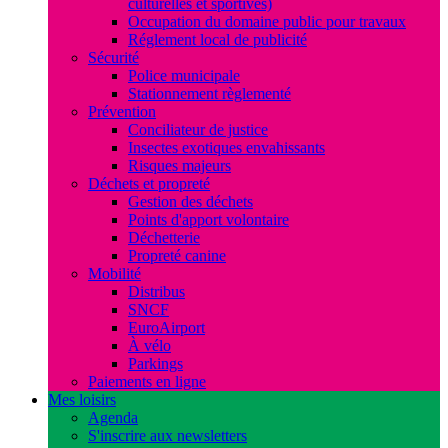
culturelles et sportives)
Occupation du domaine public pour travaux
Réglement local de publicité
Sécurité
Police municipale
Stationnement règlementé
Prévention
Conciliateur de justice
Insectes exotiques envahissants
Risques majeurs
Déchets et propreté
Gestion des déchets
Points d'apport volontaire
Déchetterie
Propreté canine
Mobilité
Distribus
SNCF
EuroAirport
À vélo
Parkings
Paiements en ligne
Mes loisirs
Agenda
S'inscrire aux newsletters