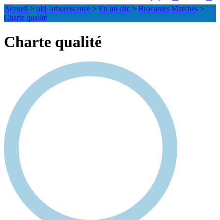
Accueil
>
old_arborescence
>
En un clic
>
Brocantes Marchés
>
Charte qualité
Charte qualité