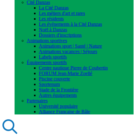
Cité Danzas
La Cité Danzas
Les métiers d'art et rares
Les résidents
Les événements à la Cité Danzas
Noël à Danzas
Dossiers d'inscriptions
Animations sportives
Animations sport | Santé | Nature
Animations vacances | Séjours
Labels sportifs
Équipements sportifs
Centre nautique Pierre de Coubertin
FORUM Jean-Marie Zoellé
Piscine couverte
Sportenum
Stade de la Frontière
Autres équipements
Partenaires
Université populaire
Alliance Française de Bâle