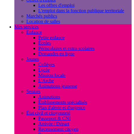
Les offres d'emploi
L'emploi dans la fonction publique territoriale
Marchés publics
Location de salles
Mes services
Enfance
Petite enfance
Écoles
Périscolaires et extra-scolaires
Demandes en ligne
Jeunes
Collèges
Lycée
Mission locale
L'Arche
Animations jeunesse
Seniors
Animations
Établissements spécialisés
Plan d'alerte et d'urgence
État civil et citoyenneté
Passeport & CNI
Arrivée / Départ
Recensement citoyen