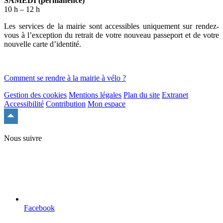
SAMEDI (permanence)
10 h – 12 h
Les services de la mairie sont accessibles uniquement sur rendez-
vous à l’exception du retrait de votre nouveau passeport et de votre
nouvelle carte d’identité.
Comment se rendre à la mairie à vélo ?
Gestion des cookies
Mentions légales
Plan du site
Extranet
Accessibilité
Contribution
Mon espace
Remonter
en
haut
Nous suivre
du
site
Facebook